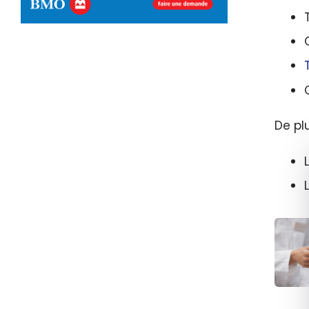
De pl
Com