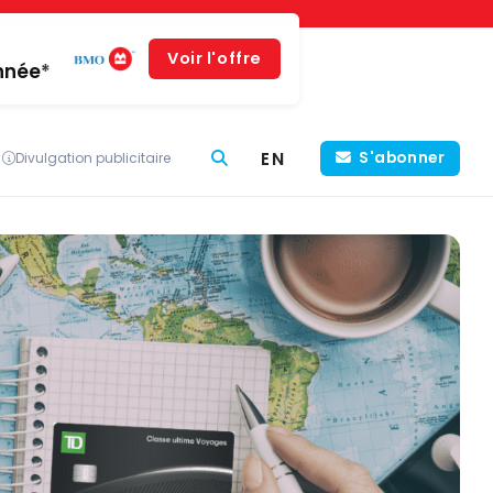
Voir l'offre
année*
EN
S'abonner
Divulgation publicitaire