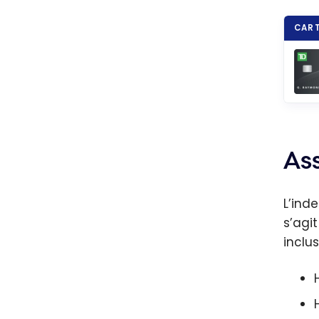
CART
As
L’ind
s’agi
inclus