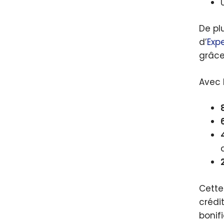
De pl
d’
Exp
grâc
Avec 
Cette
crédi
bonif