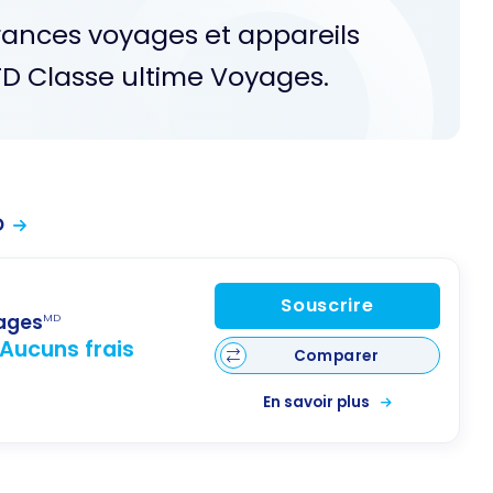
rances voyages et appareils
 TD Classe ultime Voyages.
D
Souscrire
yages
MD
Aucuns frais
Comparer
En savoir plus