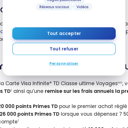
ionne
Réseaux sociaux
Vidéos
Outil pour savoir l’admissibilité
t d’une
 de crédit
faciliter la compréhension des couvertures d’assura
émentaire
actif sur les assurances voyage
. En 6 questions, on
Tout accepter
lorsqu’on paie en totalité le voyage en argent.
Tout refuser
te Visa Infinite* TD Classe
Personnaliser
la Carte Visa Infinite* TD Classe ultime Voyages
, 
MD
s TD
ainsi qu’une
remise sur les frais annuels la 
†
20 000 points Primes TD
pour le premier achat réglé
126 000 points Primes TD
lorsque vous dépensez 7 500
compte
†