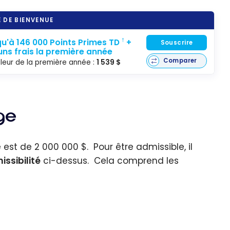
 DE BIENVENUE
u'à 146 000 Points Primes TD
+
†
Souscrire
ns frais la première année
Comparer
leur de la première année :
1 539 $
ge
st de 2 000 000 $. Pour être admissible, il
issibilité
ci-dessus. Cela comprend les