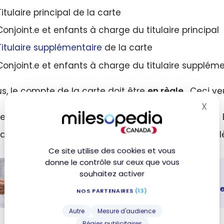
Titulaire principal de la carte
Conjoint.e et enfants à charge du titulaire principal
Titulaire supplémentaire
de la carte
Conjoint.e et enfants à charge du titulaire suppléme
us, le compte de la carte doit être
en règle
. Ceci veu
X
Mas
Le titulaire de carte principal n’a pas demandé à 
La Banque TD n’a pas suspendu et révoqué les privi
Ce site utilise des cookies et vous
donne le contrôle sur ceux que vous
souhaitez activer
TUTORIELS
Comment fonctionne l’ajout d’une carte
NOS PARTENAIRES
(13)
Autre
Mesure d'audience
ment
Régies publicitaires