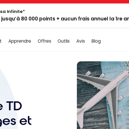
sa Infinite*
: jusqu’à 80 000 points + aucun frais annuel la 1re 
t
Apprendre
Offres
Outils
Avis
Blog
e TD
es et