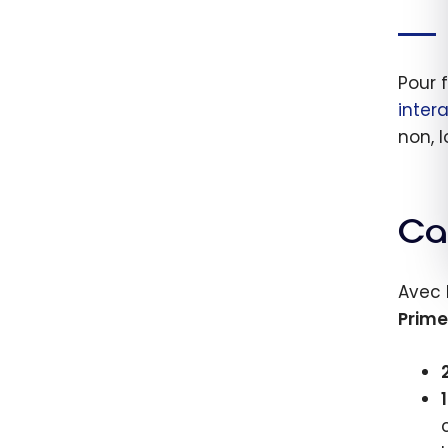
fonct
l’ajou
carte
Pour 
suppl
inter
non, 
Car
Avec 
Prime