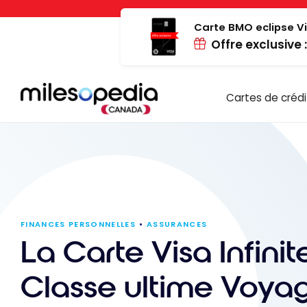
Passer
Panneau de gestion des cookies
au
Carte BMO eclipse Vi
Offre exclusive 
contenu
Cartes de crédi
FINANCES PERSONNELLES
ASSURANCES
La Carte Visa Infinit
Classe ultime Voyag