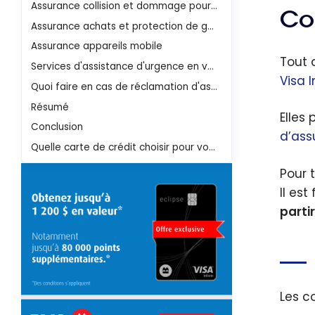
Assurance collision et dommage pour véhicule de location
Co
Assurance achats et protection de garantie prolongée
Assurance appareils mobile
Tout d
Services d'assistance d'urgence en voyage
Visa 
Quoi faire en cas de réclamation d'assurance avec la Carte Visa Infinite TD Classe ultime Voyages
Résumé
Elles
Conclusion
d’ass
Quelle carte de crédit choisir pour vos voyages ?
Pour 
Il es
partir
Les c