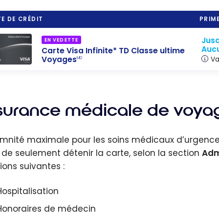
E DE CRÉDIT
PRIME
Jusq
EN VEDETTE
Aucu
Carte Visa Infinite* TD Classe ultime
Voyages
Va
MD
surance médicale de voya
emnité maximale pour les soins médicaux d’urgence e
t de seulement détenir la carte, selon la section
Adm
ions suivantes :
Hospitalisation
Honoraires de médecin