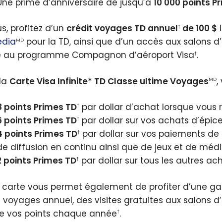
Une prime d’anniversaire de jusqu’à
10 000 points P
us, profitez d’un
crédit voyages TD annuel
de 100 $
l
†
edia
pour la TD, ainsi que d’un accès aux salons 
MD
e au programme Compagnon d’aéroport Visa
.
†
la
Carte Visa Infinite* TD Classe ultime Voyages
,
MD
8 points Primes TD
par dollar d’achat lorsque vous 
†
6 points Primes TD
par dollar sur vos achats d’épic
†
4 points Primes TD
par dollar sur vos paiements de 
†
de diffusion en continu ainsi que de jeux et de mé
2 points Primes TD
par dollar sur tous les autres ac
†
 carte vous permet également de profiter d’une
t voyages annuel, des visites gratuites aux salons d’
ie vos points chaque année
.
†