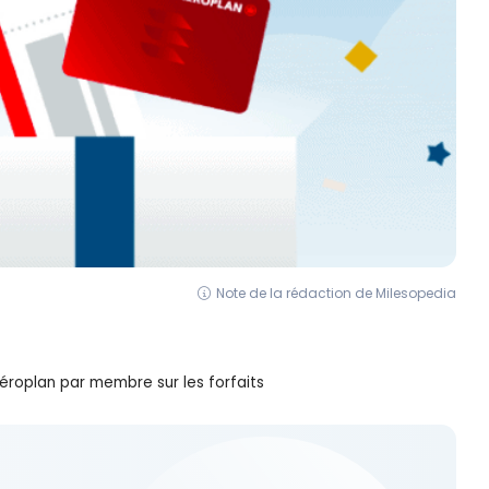
Note de la rédaction de Milesopedia
éroplan par membre sur les forfaits