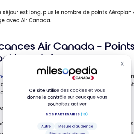
le séjour est long, plus le nombre de points Aéroplan
e avec Air Canada.
cances Air Canada – Point
pplémentaires
X
Mas
nces Air Canada
permet déjà d’accumuler des points
plateforme. Cette opportunité de points supplément
Ce site utilise des cookies et vous
onnels sur des forfaits.
donne le contrôle sur ceux que vous
souhaitez activer
les conditions générales :
NOS PARTENAIRES
(13)
Admissible pour les membres âgés de 13 ans et plus
Autre
Mesure d'audience
Les membres Aéroplan âgés de 2 à 12 ans recevront 
Régies publicitaires