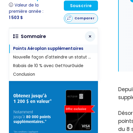
Valeur de la
Souscrire
première année :
1 503 $
Comparer
Sommaire
Points Aéroplan supplémentaires
Nouvelle façon d'atteindre un statut Aéroplan Élite avec Vacances Air Canada
Rabais de 10 % avec GetYourGuide
Conclusion
Depui
suppl
Désor
point
du 8 