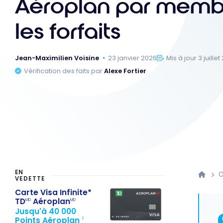
Aéroplan par memb
les forfaits
Jean-Maximilien Voisine
23 janvier 2026
Mis à jour 3 juille
Vérification des faits par
Alexe Fortier
EN
O
VEDETTE
Carte Visa Infinite*
TD
Aéroplan
MD
MD
Jusqu'à 40 000
Points Aéroplan
†