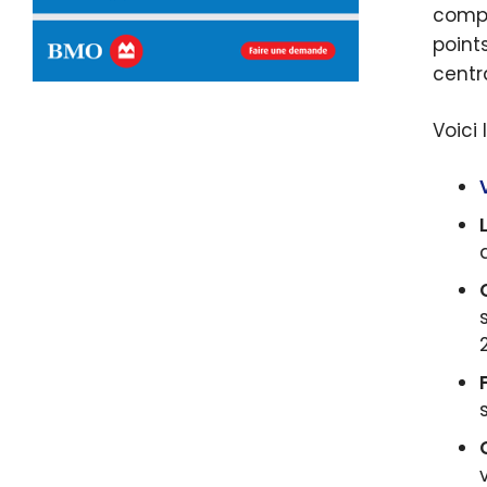
compl
point
centr
Voici 