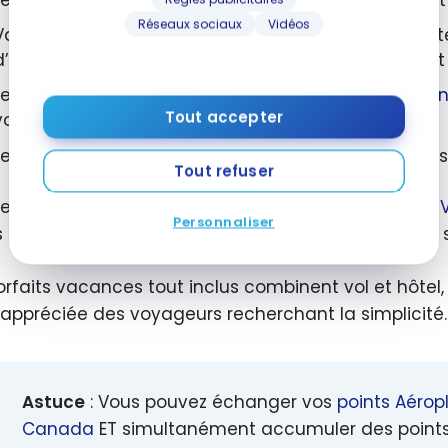
Réseaux sociaux
Vidéos
Valide sur les forfaits sélectionnés réservés sur le s
d’appels de
Vacances Air Canada
ou de tout agent
Le numéro de compte de chaque membre
Aéropla
Tout accepter
voyage
Les points seront accordés 6 à 8 semaines après l
Tout refuser
de la recherche d’un forfait vacances sur le site de
Personnaliser
s supplémentaires seront versés, après avoir cliqué su
orfaits vacances tout inclus combinent vol et hôtel,
appréciée des voyageurs recherchant la simplicité.
Astuce
: Vous pouvez échanger vos
points Aérop
Canada
ET simultanément accumuler des points 