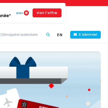
Voir l'offre
année*
EN
S'abonner
Divulgation publicitaire