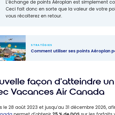
L’échange de points Aéroplan est simplement 
Ceci fait donc en sorte que la valeur de votre p
vous récolterez en retour.
STRATÉGIES
Comment utiliser ses points Aéroplan p
nt utiliser
oints
lan pour
velle façon d’atteindre un 
vacances
ec Vacances Air Canada
nclus
s le 28 août 2023 et jusqu’au 31 décembre 2026, afi
anada
permet d’obtenir
25 % de DQS
sur les forfait