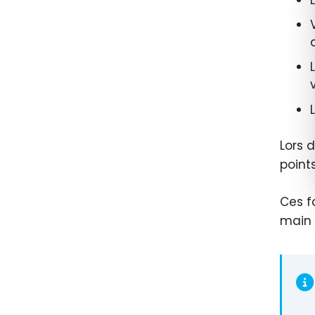
Lors 
point
Ces f
main 