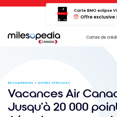
Passer
Panneau de gestion des cookies
au
Carte BMO eclipse Vi
Offre exclusive 
contenu
Cartes de crédi
RÉCOMPENSES
OFFRES SPÉCIALES
Vacances Air Canad
Jusqu’à 20 000 poin