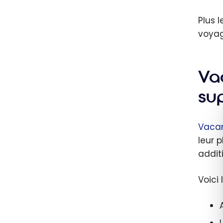
Plus 
voyag
Va
su
Vaca
leur 
additi
Voici 