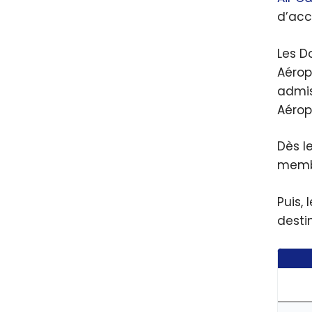
d’acc
Les D
Aérop
admis
Aérop
Dès l
membr
Puis,
desti