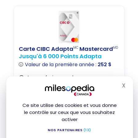
Carte CIBC Adapta
Mastercard
MC
MD
Jusqu'à 6 000 Points Adapta
Valeur de la première année :
252 $
Aucuns frais annuels
X
Acceptée chez Costco
Masq
Service d’assistance routière
Ce site utilise des cookies et vous donne
Souscrire
le contrôle sur ceux que vous souhaitez
activer
Comparer
En savoir plus
NOS PARTENAIRES
(13)