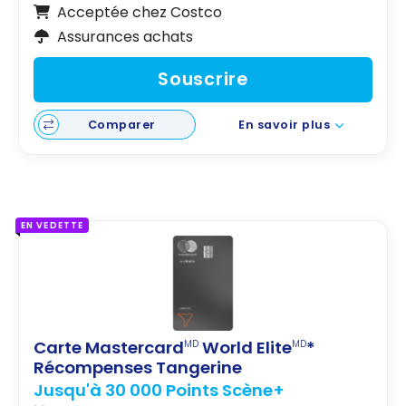
Acceptée chez Costco
Assurances achats
Souscrire
Comparer
En savoir plus
EN VEDETTE
Carte Mastercard
World Elite
*
MD
MD
Récompenses Tangerine
Jusqu'à 30 000 Points Scène+