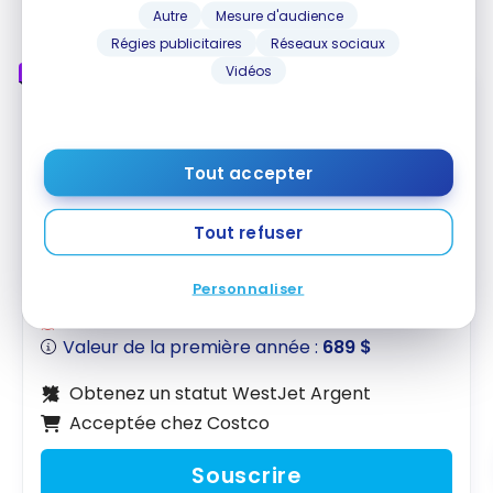
Autre
Mesure d'audience
Régies publicitaires
Réseaux sociaux
Vidéos
EN VEDETTE
Tout accepter
Carte PME
Tout refuser
Carte WestJet World Elite Mastercard
d’entreprise
RBC
‡
®
Personnaliser
Jusqu'à 45 000 Points WestJet
Fin le 24 Août 2026
Valeur de la première année :
689 $
Obtenez un statut WestJet Argent
Acceptée chez Costco
Souscrire