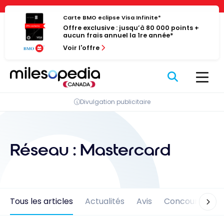
Passer
Panneau de gestion des cookies
au
Carte BMO eclipse Visa Infinite*
Offre exclusive : jusqu’à 80 000 points +
contenu
aucun frais annuel la 1re année*
Voir l'offre
Divulgation publicitaire
Réseau :
Mastercard
Tous les articles
Actualités
Avis
Concours
En