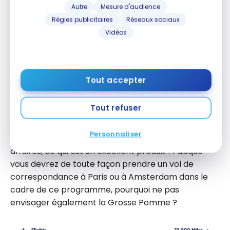
campagne de
Primes Promos
différente, et vous
Autre
Mesure d'audience
pouvez parfois bénéficier d’un rabais de 50 % sur les
Régies publicitaires
Réseaux sociaux
vols avec les points, ce qui ramène le coût à
Vidéos
seulement 7 500 Miles.
Tout accepter
Tout refuser
Pour les AvGeeks, vous pouvez également utiliser
les Miles Flying Blue pour voyager à Londres à bord
Personnaliser
de
Virgin Atlantic
depuis
New York
en classe
affaires, ce qui est un excellent produit ! Puisque
vous devrez de toute façon prendre un vol de
correspondance à Paris ou à Amsterdam dans le
cadre de ce programme, pourquoi ne pas
envisager également la Grosse Pomme ?