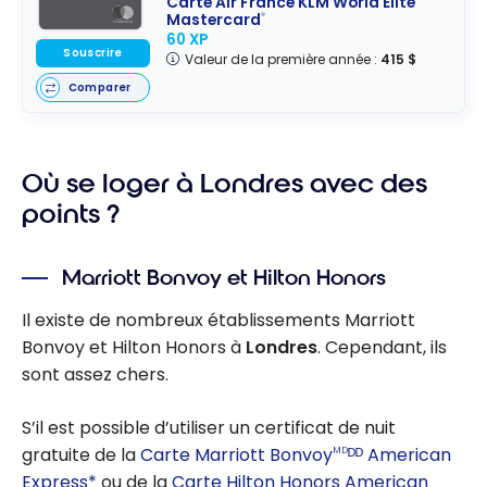
Carte Air France KLM World Elite
Mastercard
®
60 XP
Souscrire
Valeur de la première année :
415 $
Comparer
Où se loger à Londres avec des
points ?
Marriott Bonvoy et Hilton Honors
Il existe de nombreux établissements Marriott
Bonvoy et Hilton Honors à
Londres
. Cependant, ils
sont assez chers.
S’il est possible d’utiliser un certificat de nuit
gratuite de la
Carte Marriott Bonvoy
ᴰᴰ American
MD
Express*
ou de la
Carte Hilton Honors American