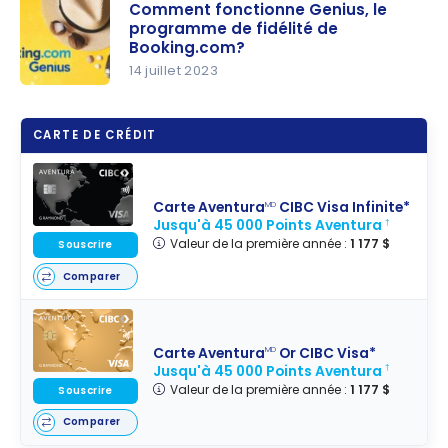
Comment
Comment fonctionne Genius, le
programme de fidélité de
économise
Booking.com?
r sur
14 juillet 2023
Airbnb
Comment
avec les
fonctionne
points?
CARTE DE CRÉDIT
Genius, le
programm
e de
Carte Aventura
CIBC Visa Infinite*
MD
fidélité de
Jusqu'à 45 000 Points Aventura
†
Valeur de la première année :
1 177 $
Booking.co
Souscrire
m?
Comparer
Carte Aventura
Or CIBC Visa*
MD
Jusqu'à 45 000 Points Aventura
†
Valeur de la première année :
1 177 $
Souscrire
Comparer