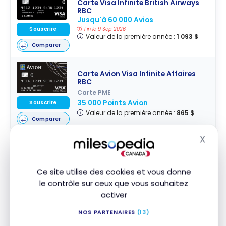
Carte Visa Infinite British Airways
RBC
Jusqu'à 60 000 Avios
Souscrire
Fin le 9 Sep 2026
Valeur de la première année :
1 093 $
Comparer
Carte Avion Visa Infinite Affaires
RBC
Carte PME
35 000 Points Avion
Souscrire
Valeur de la première année :
865 $
Comparer
X
Masq
Flying Blue
Ce site utilise des cookies et vous donne
Flying Blue
est une autre bonne option pour
le contrôle sur ceux que vous souhaitez
voyager à
Londres
avec des points puisque le tarif
activer
de base au départ de Montréal est de 15 000 Miles.
NOS PARTENAIRES
(13)
Chaque mois, le programme propose une