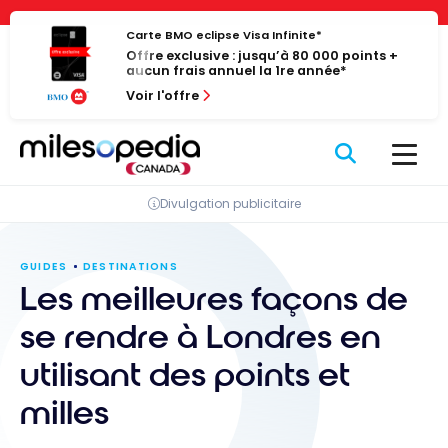
Passer
Panneau de gestion des cookies
au
Carte BMO eclipse Visa Infinite*
Offre exclusive : jusqu’à 80 000 points +
contenu
aucun frais annuel la 1re année*
Voir l'offre
Divulgation publicitaire
GUIDES
DESTINATIONS
Les meilleures façons de
se rendre à Londres en
utilisant des points et
milles