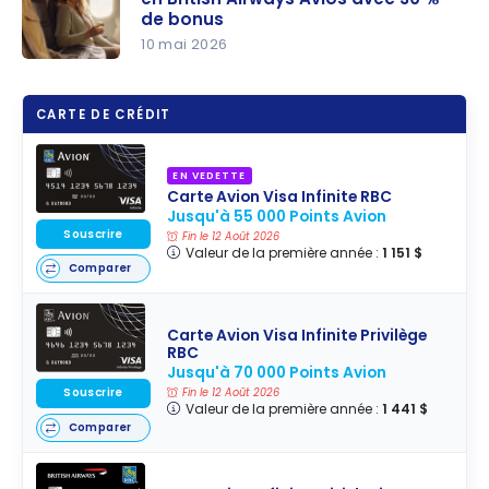
de bonus
10 mai 2026
Convertiss
ez vos
CARTE DE CRÉDIT
points RBC
Avion en
EN VEDETTE
British
Carte Avion Visa Infinite RBC
Airways
Jusqu'à 55 000 Points Avion
Avios avec
Souscrire
Fin le 12 Août 2026
Valeur de la première année :
1 151 $
30 % de
Comparer
bonus
Carte Avion Visa Infinite Privilège
RBC
Jusqu'à 70 000 Points Avion
Souscrire
Fin le 12 Août 2026
Valeur de la première année :
1 441 $
Comparer