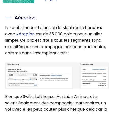
CIBC Aventura :
Comment
Aéroplan
utiliser les
points
Le coût standard d’un vol de Montréal à
Londres
Aventura pour
avec
Aéroplan
est de 35 000 points pour un aller
un voyage pas
simple. Ce prix est fixe si tous les segments sont
cher
exploités par une compagnie aérienne partenaire,
comme dans l’exemple suivant :
Bien que Swiss, Lufthansa, Austrian Airlines, etc.
soient également des compagnies partenaires, un
vol avec elles peut coûter plus cher que cela car la