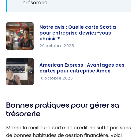
trésorerie.
Notre avis : Quelle carte Scotia
pour entreprise devriez-vous
choisir ?
20 octobre 2025
Notre avis :
Quelle
American Express : Avantages des
carte
cartes pour entreprise Amex
Scotia pour
10 octobre 2025
entreprise
American
devriez-
Express :
vous
Bonnes pratiques pour gérer sa
Avantages
choisir ?
des cartes
trésorerie
pour
entreprise
Même la meilleure carte de crédit ne suffit pas sans
Amex
de bonnes habitudes de gestion financière. Voici