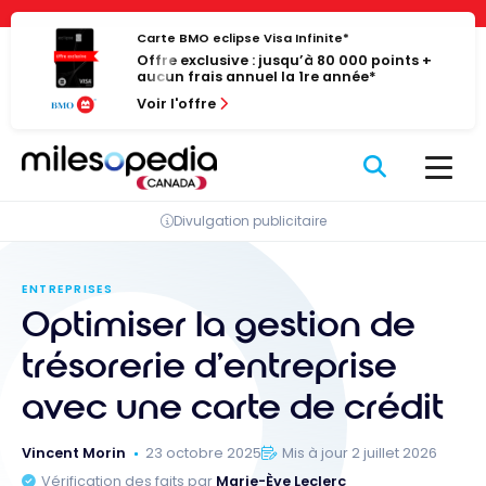
Passer
Panneau de gestion des cookies
au
Carte BMO eclipse Visa Infinite*
Offre exclusive : jusqu’à 80 000 points +
contenu
aucun frais annuel la 1re année*
Voir l'offre
Divulgation publicitaire
ENTREPRISES
Optimiser la gestion de
trésorerie d’entreprise
avec une carte de crédit
Vincent Morin
23 octobre 2025
Mis à jour 2 juillet 2026
Vérification des faits par
Marie-Ève Leclerc