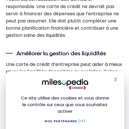
responsable. Une carte de crédit ne devrait pas
servir à financer des dépenses que l’entreprise ne
peut pas assumer. Elle doit plutôt compléter une
bonne planification financière et contribuer à une
gestion saine des liquidités.
Améliorer la gestion des liquidités
Une carte de crédit d’entreprise peut aider à mieux
gérer les liquidités disponibles au quotidien. Grâce
au délai entre l’achat et le paiement du solde, vous
X
Masq
pouvez mieux synchroniser vos dépenses avec vos
entrées d’argent.
Ce site utilise des cookies et vous donne
le contrôle sur ceux que vous souhaitez
Ainsi, votre entreprise conserve une plus grande
activer
flexibilité pour gérer ses obligations financières
courantes, comme le paiement des fournisseurs,
NOS PARTENAIRES
(13)
des abonnements ou des dépenses