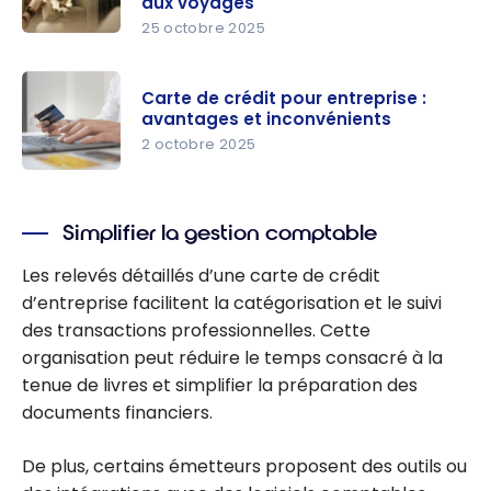
aux voyages
25 octobre 2025
Les
meilleures
Carte de crédit pour entreprise :
cartes de
avantages et inconvénients
crédit pour
2 octobre 2025
entreprise
Carte de
s offrant
crédit pour
l’accès aux
Simplifier la gestion comptable
entreprise :
salons et
avantages
des
Les relevés détaillés d’une carte de crédit
et
avantages
d’entreprise facilitent la catégorisation et le suivi
inconvénie
liés aux
des transactions professionnelles. Cette
nts
voyages
organisation peut réduire le temps consacré à la
tenue de livres et simplifier la préparation des
documents financiers.
De plus, certains émetteurs proposent des outils ou