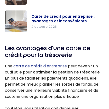
simplemen
entreprise
t
American
s au
Express :
Canada
Carte de crédit pour entreprise :
Avantages
avantages et inconvénients
des cartes
2 octobre 2025
pour
Carte de
entreprise
crédit pour
Amex
Les avantages d’une carte de
entreprise :
avantages
crédit pour la trésorerie
et
inconvénie
Une
carte de crédit d’entreprise
peut devenir un
nts
outil utile pour
optimiser la gestion de trésorerie
.
En plus de faciliter les paiements quotidiens, elle
permet de mieux planifier les sorties de fonds, de
conserver une meilleure visibilité financière et de
soutenir une organisation plus efficace.
Toutefois, son utilisation doit demeurer