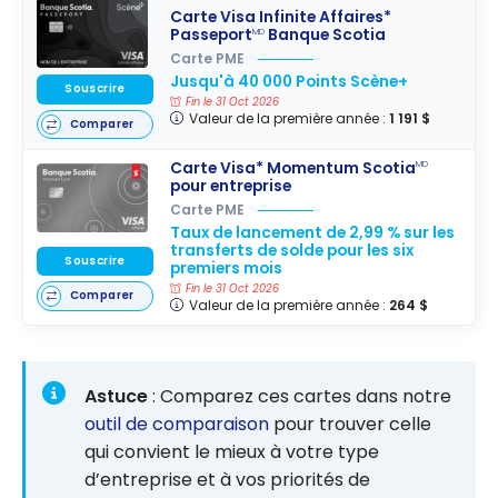
Carte Visa Infinite Affaires*
Passeport
Banque Scotia
MD
Carte PME
Jusqu'à 40 000 Points Scène+
Souscrire
Fin le 31 Oct 2026
Valeur de la première année :
1 191 $
Comparer
Carte Visa* Momentum Scotia
MD
pour entreprise
Carte PME
Taux de lancement de 2,99 % sur les
transferts de solde pour les six
Souscrire
premiers mois
Fin le 31 Oct 2026
Comparer
Valeur de la première année :
264 $
Astuce
: Comparez ces cartes dans notre
outil de comparaison
pour trouver celle
qui convient le mieux à votre type
d’entreprise et à vos priorités de