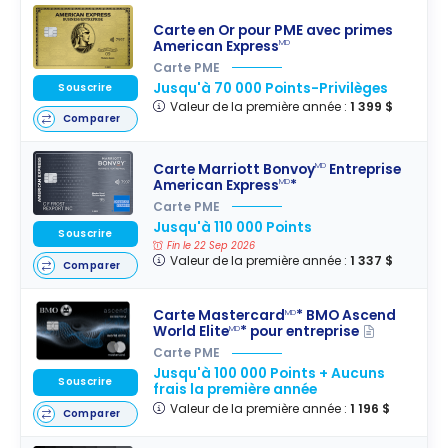
Carte en Or pour PME avec primes
American Express
MD
Carte PME
Jusqu'à 70 000 Points-Privilèges
Souscrire
Valeur de la première année :
1 399 $
Comparer
Carte Marriott Bonvoy
Entreprise
MD
American Express
*
MD
Carte PME
Jusqu'à 110 000 Points
Souscrire
Fin le 22 Sep 2026
Valeur de la première année :
1 337 $
Comparer
Carte Mastercard
* BMO Ascend
MD
World Elite
* pour entreprise
MD
Carte PME
Jusqu'à 100 000 Points + Aucuns
Souscrire
frais la première année
Valeur de la première année :
1 196 $
Comparer