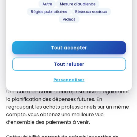
Autre
Mesure d'audience
opérationnelles. Cette marge de manœuvre
Régies publicitaires
Réseaux sociaux
temporaire peut être particulièrement utile lorsque
Vidéos
les revenus varient d’un mois à l’autre.
Cependant, il demeure important de payer le solde
complet avant l’échéance afin d’éviter les frais
Tout accepter
d’intérêt et de préserver la santé financière de
l’entreprise.
Tout refuser
Prévoir les dépenses à venir
Personnaliser
Une carte de crédit d’entreprise facilite également
la planification des dépenses futures. En
regroupant les achats professionnels sur un même
compte, vous obtenez une meilleure vue
d’ensemble des paiements à venir.