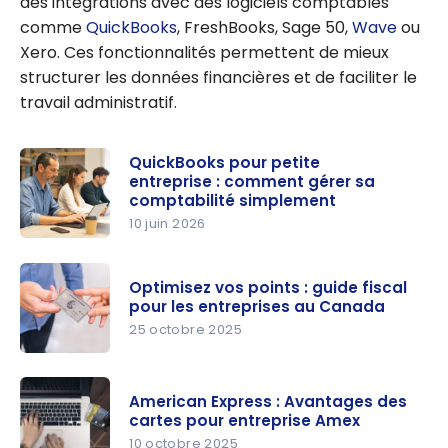
des intégrations avec des logiciels comptables
comme
QuickBooks
, FreshBooks, Sage 50,
Wave
ou
Xero. Ces fonctionnalités permettent de mieux
structurer les données financières et de faciliter le
travail administratif.
QuickBooks pour petite
entreprise : comment gérer sa
comptabilité simplement
10 juin 2026
QuickBook
s pour
Optimisez vos points : guide fiscal
petite
pour les entreprises au Canada
entreprise :
25 octobre 2025
comment
Optimisez
gérer sa
vos points :
comptabili
American Express : Avantages des
guide fiscal
cartes pour entreprise Amex
té
pour les
10 octobre 2025