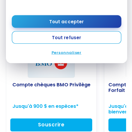
Profitez d’économies sur l’essence à Petro-Canada
et de la
Garantie du bon compte
.
Tout accepter
Comptes bancaires alternatifs
Tout refuser
EN VEDETTE
EN VEDETTE
Personnaliser
Compte chèques BMO Privilège
Compte c
Forfait Es
Jusqu'à 900 $ en espèces*
Jusqu'à 1
bienvenu
Souscrire