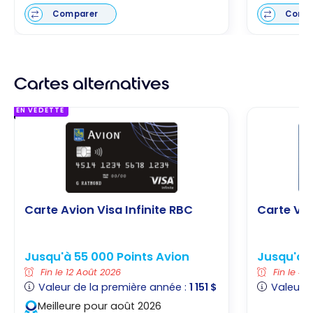
Comparer
Comp
Cartes alternatives
EN VEDETTE
Carte Avion Visa Infinite RBC
Carte Vi
Jusqu'à 55 000 Points Avion
Jusqu'à 1
Fin le 12 Août 2026
Fin le 4 
Valeur de la première année :
1 151 $
Valeur d
Meilleure pour août 2026