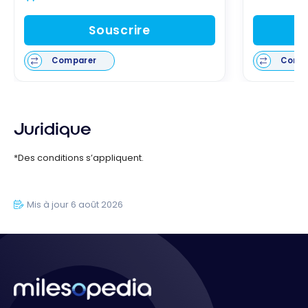
Souscrire
Comparer
Comp
Juridique
*Des conditions s’appliquent.
Mis à jour 6 août 2026