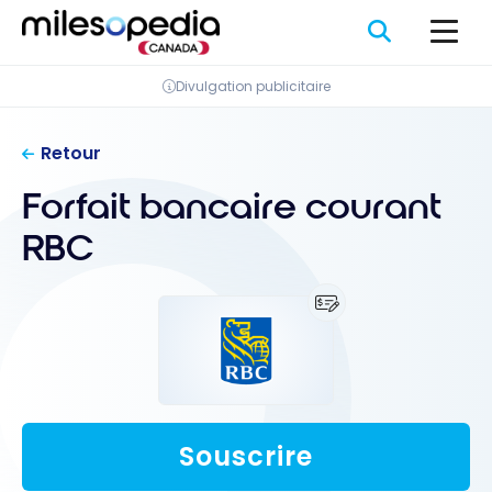
Passer
Panneau de gestion des cookies
au
contenu
Divulgation publicitaire
Retour
Forfait bancaire courant
RBC
Souscrire