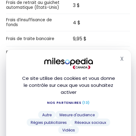
Frais de retrait au guichet
3 $
automatique (États-Unis)
Frais d’insuffisance de
4 $
fonds
9,95 $
Frais de traite bancaire
Protection contre les
22%
découverts (intérêts)
X
Masq
Virements électroniques
illimités
Ce site utilise des cookies et vous donne
le contrôle sur ceux que vous souhaitez
activer
Notre avis
NOS PARTENAIRES
(13)
Découvrez le
Forfait bancaire courant RBC
avec
Autre
Mesure d'audience
frais mensuels de 4 $
,
12 opérations de débit
Régies publicitaires
Réseaux sociaux
gratuites
par mois, et
Virements Interac gratuits
.
Vidéos