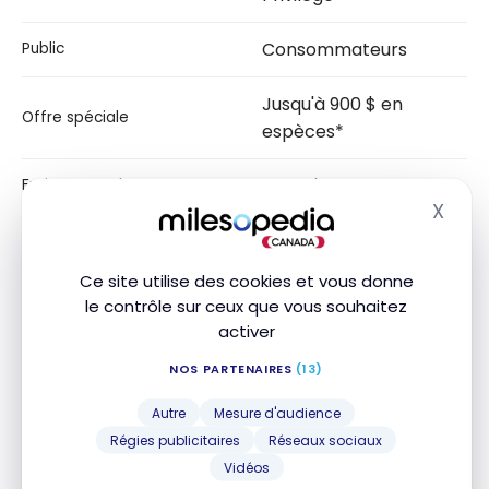
Consommateurs
Public
Jusqu'à 900 $ en
Offre spéciale
espèces*
30,95 $
Frais mensuels
X
Masq
Frais mensuels annulés
6 000 $
avec un solde minimum
(Montant minimum)
Ce site utilise des cookies et vous donne
le contrôle sur ceux que vous souhaitez
sans frais mensuels
activer
Frais mensuels annulés
avec un solde minimal
avec un solde minimum
(Conditions)
NOS PARTENAIRES
(13)
de 6 000 $*
Autre
Mesure d'audience
Transactions illimitées
Régies publicitaires
Réseaux sociaux
Vidéos