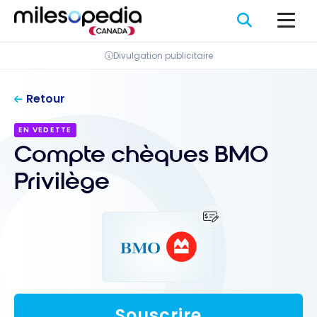
Passer
Panneau de gestion des cookies
au
contenu
Divulgation publicitaire
Retour
EN VEDETTE
Compte chèques BMO
Privilège
Souscrire