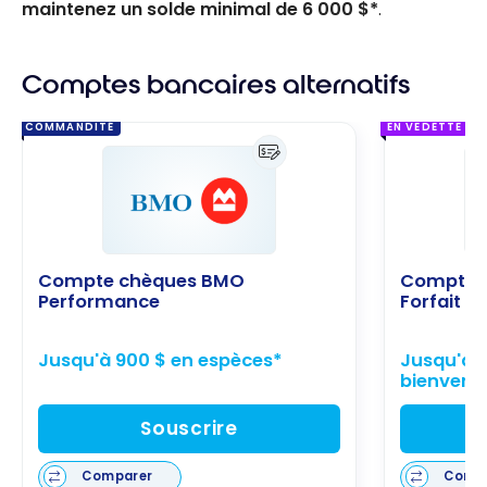
maintenez un solde minimal de
6 000 $*
.
Comptes bancaires alternatifs
COMMANDITÉ
EN VEDETTE
Compte chèques BMO
Compte c
Performance
Forfait U
Jusqu'à 900 $ en espèces*
Jusqu'à 1
bienvenu
Souscrire
Comparer
Comp