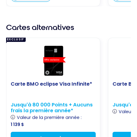
Cartes alternatives
EXCLUSIF
Carte BMO eclipse Visa Infinite*
Carte BMO
Jusqu'à 80 000 Points + Aucuns
Jusqu'à 2
frais la première année*
Valeur d
Valeur de la première année :
1 139 $