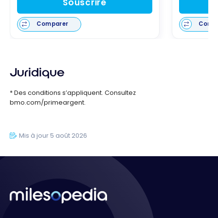
Souscrire
Comparer
Comp
Juridique
* Des conditions s’appliquent. Consultez
bmo.com/primeargent.
Mis à jour 5 août 2026