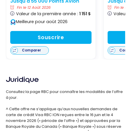
Jusqu'à 55 000 Points Avion
Jusqu'à 1
Fin le 12 Août 2026
Fin le 4 
Valeur de la première année :
1 151 $
Valeur d
Meilleure pour août 2026
Souscrire
Comparer
Comp
Juridique
Consultez la page RBC pour connaître les modalités de l’offre
à jour.
^ Cette offre ne s’applique qu’aux nouvelles demandes de
carte de crédit Visa RBC ION reçues entre le 16 juin et le 4
novembre 2026 (« période de l’offre ») et approuvées par la
Banque Royale du Canada (« Banque Royale ») sous réserve