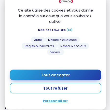
Ce site utilise des cookies et vous donne
NOM DE
INCLUS
MONTANT
DURÉE
L'ASSURANCE
le contrôle sur ceux que vous souhaitez
activer
Garantie
1 an
prolongée
NOS PARTENAIRES
(13)
Garantie
Autre
Mesure d'audience
90 jour(s)
Protection-
Achat
Régies publicitaires
Réseaux sociaux
Vidéos
Assurance
des appareils
mobiles
Garantie Prix
Tout accepter
Tout refuser
Attestation d'assurance
Personnaliser
Notre avis