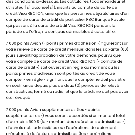
des conditions ci-dessous. Les cotitulaires (codemandeur et
utilisateur[s] autorisé[s]), inscrits au compte de carte de
crédit Visa RBC ION, ainsi que les personnes déjà titulaires d’un
compte de carte de crédit de particulier RBC Banque Royale
qui passent à la carte de crédit Visa RBC ION pendant la
période de l’offre, ne sont pas admissibles à cette offre.
7 000 points Avion (« points primes d’adhésion ») figureront sur
votre relevé de carte de crédit mensuel dans les soixante (60)
jours suivant l’approbation de votre demande, pourvu que
votre compte de carte de crédit Visa RBC ION (« compte de
carte de crédit ») soit ouvert et en règle au moment où les
points primes d’adhésion sont portés au crédit de votre
compte, « en règle » signifiant que le compte ne doit pas être
en souffrance depuis plus de deux (2) périodes de relevé
consécutives, fermé ou radié, et que le crédit ne doit pas avoir
été révoqué.
7 000 points Avion supplémentaires (les « points
supplémentaires ») vous seront accordés si un montant total
d’au moins 500 $ (le « montant des opérations admissibles »)
d’achats nets admissibles ou d’opérations de paiement
préautorisé de factures admissibles (les « opérations