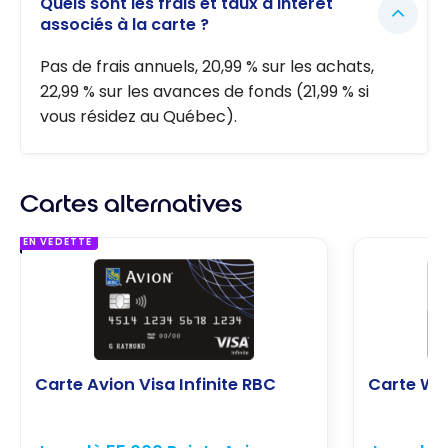
Quels sont les frais et taux d'intérêt
associés à la carte ?
Pas de frais annuels, 20,99 % sur les achats,
22,99 % sur les avances de fonds (21,99 % si
vous résidez au Québec).
Cartes alternatives
EN VEDETTE
Carte Avion Visa Infinite RBC
Carte We