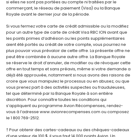
si elles ne sont pas portées au compte ni traitées par le
commerçant, le réseau de paiement (Visa) ou la Banque
Royale avant le dernier jour de la période.
Si vous fermez votre carte de crédit admissible ou la modifiez
pour un autre type de carte de crédit Visa RBC ION avant que
les points primes d’adhésion ou les points supplémentaires
aient été portés au crédit de votre compte, vous pourriez ne
plus pouvoir vous prévaloir de cette offre. La présente offre ne
peut être combinée à aucune autre offre. La Banque Royale
se réserve le droit d’annuler, de modifier ou de révoquer cette
offre en tout temps et sans préavis, même si votre demande a
déjà été approuvée, notamment si nous avons des raisons de
croire que vous manipulez le processus ou en abusez, ou que
vous prenez part à des activités suspectes ou frauduleuses,
tel que déterminé par la Banque Royale à son entière
discrétion. Pour connaître toutes les conditions qui
s’appliquent au programme Avion Récompenses, rendez-
vous à l’adresse www.avionrecompenses.com ou composez
le 1 800 769-2512.
† Pour obtenir des cartes-cadeaux ou des chèques-cadeaux
d’une valeur de 100 $, il vous faut 14 000 points Avion. Un