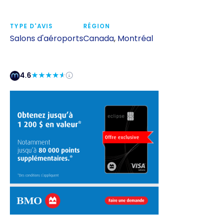
TYPE D'AVIS
RÉGION
Salons d'aéroports
Canada
,
Montréal
4.6