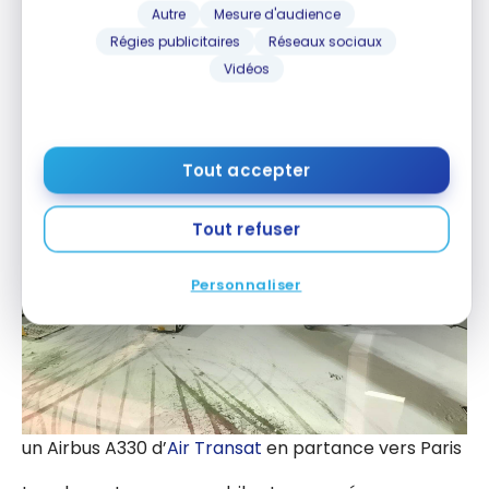
ouvert sur l’extérieur et donc très lumineux. On peut
Autre
Mesure d'audience
aussi admirer les appareils sur le tarmac. Un plaisir
Régies publicitaires
Réseaux sociaux
pour les petits et grands avgeeks 🙂
Vidéos
Tout accepter
Tout refuser
Personnaliser
un Airbus A330 d’
Air Transat
en partance vers Paris