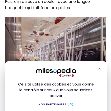
Puis, on retrouve un couloir avec une longue
banquette qui fait face aux pistes.
X
Masq
Ce site utilise des cookies et vous donne
le contrôle sur ceux que vous souhaitez
activer
Salon Odyssée Desjardins
NOS PARTENAIRES
(13)
C’est un des points positifs de ce salon: il est très