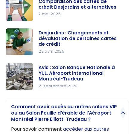
Comparaison des cartes de
Montréal-
crédit Desjardins et alternatives
Trudeau
7 mai 2025
(YUL) :
Comparais
guide
on des
Desjardins : Changements et
complet
dévaluation de certaines cartes
cartes de
de crédit
crédit
23 avril 2025
Desjardins
Desjardins :
et
Changeme
Avis : Salon Banque Nationale à
alternative
YUL, Aéroport international
nts et
s
Montréal-Trudeau
dévaluatio
21 septembre 2023
n de
Avis : Salon
certaines
Banque
cartes de
Comment avoir accès au autres salons VIP
Nationale à
crédit
ou au Salon Feuille d’érable de l’Aéroport
YUL,
Montréal Pierre Elliott-Trudeau ?
Aéroport
Pour savoir comment
accéder aux autres
internation