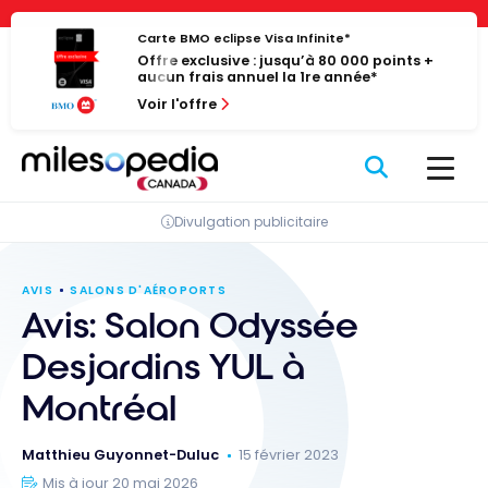
Passer
Panneau de gestion des cookies
au
Carte BMO eclipse Visa Infinite*
Offre exclusive : jusqu’à 80 000 points +
contenu
aucun frais annuel la 1re année*
Voir l'offre
Divulgation publicitaire
AVIS
SALONS D'AÉROPORTS
Avis: Salon Odyssée
Desjardins YUL à
Montréal
Matthieu Guyonnet-Duluc
15 février 2023
Mis à jour 20 mai 2026