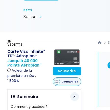
PAYS
Suisse
EN
S
VEDETTE
Carte Visa Infinite*
TD
Aéroplan
MD
MD
Jusqu'à 40 000
Points Aéroplan
†
Valeur de la
Souscrire
première année :
1 503 $
Comparer
Sommaire
Comment y accéder?