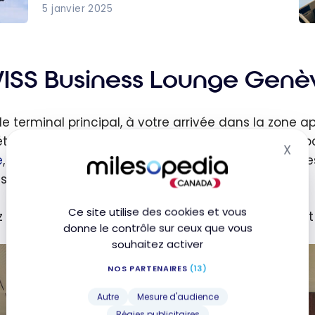
5 janvier 2025
Avi
ce :
Sw
seau
B7
ISS Business Lounge Genève
s 25
Cl
agni
Af
le terminal principal, à votre arrivée dans la zone 
Zu
étage, au niveau mezzanine pour accéder à la plupa
nnes
Du
X
Mas
e
, y compris le
salon SWISS Business Lounge
. Tous l
res
s des autres, donc très faciles à trouver.
Ce site utilise des cookies et vous
 les indications « Salons », jusqu’au salon Swiss First
donne le contrôle sur ceux que vous
souhaitez activer
NOS PARTENAIRES
(13)
Autre
Mesure d'audience
Régies publicitaires