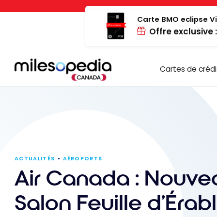
Passer
Panneau de gestion des cookies
au
Carte BMO eclipse Vi
Offre exclusive 
contenu
Cartes de crédi
ACTUALITÉS
AÉROPORTS
Air Canada : Nouve
Salon Feuille d’Érab