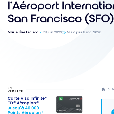
l’Aéroport Internati
San Francisco (SFO)
Marie-Ève Leclerc
28 juin 2023
Mis à jour 8 mai 2026
EN
A
VEDETTE
Carte Visa Infinite*
TD
Aéroplan
MD
MD
Jusqu'à 40 000
Points Aéroplan
†