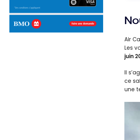
No
Air C
Les v
juin 
Il s’
ce sa
une t