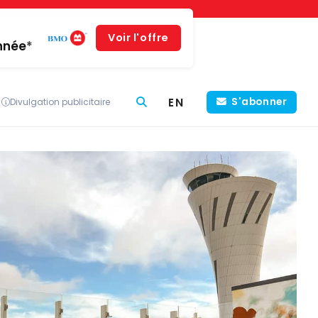
Voir l'offre
année*
EN
S'abonner
Divulgation publicitaire