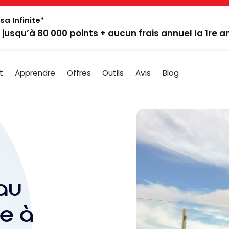
sa Infinite*
: jusqu’à 80 000 points + aucun frais annuel la 1re 
t
Apprendre
Offres
Outils
Avis
Blog
au
le à