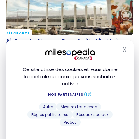
AÉROPORTS
Air Canada : Nouveau Salon Feuille d’Érable à
Air Canada : Nouveau Salon Feuille d’Érable à
l’Aéroport International de San Francisco (SFO)
l’Aéroport International de San Francisco (SFO)
X
Masq
28 juin 2023
Ce site utilise des cookies et vous donne
le contrôle sur ceux que vous souhaitez
activer
NOS PARTENAIRES
(13)
Autre
Mesure d'audience
Régies publicitaires
Réseaux sociaux
HÔTELS
Vidéos
Avis : San Francisco Marriott Union Square | Marriott
Avis : San Francisco Marriott Union Square |
Bonvoy
Marriott Bonvoy