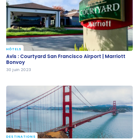
pas chers
HÔTELS
Avis : Courtyard San Francisco Airport | Marriott
Avis : Courtyard San Francisco Airport | Marriott
Bonvoy
Bonvoy
30 juin 2023
DESTINATIONS