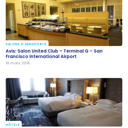
SALONS D'AÉROPORTS
Avis: Salon United Club – Terminal G – San
Avis: Salon United Club – Terminal G – San
Francisco International Airport
Francisco International Airport
19 mars 2018
HÔTELS