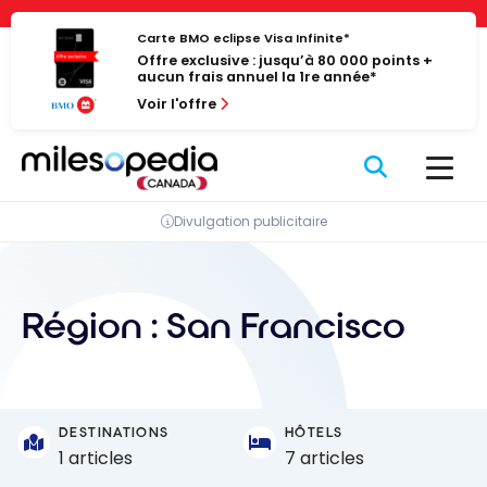
Passer
Panneau de gestion des cookies
au
Carte BMO eclipse Visa Infinite*
Offre exclusive : jusqu’à 80 000 points +
contenu
aucun frais annuel la 1re année*
Voir l'offre
Divulgation publicitaire
Région :
San Francisco
DESTINATIONS
HÔTELS
1 articles
7 articles