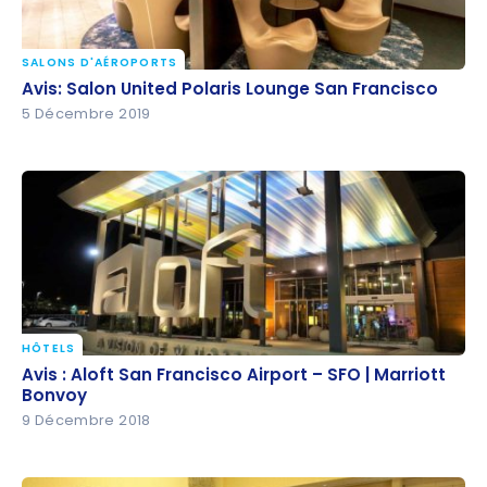
SALONS D'AÉROPORTS
Avis: Salon United Polaris Lounge San Francisco
Avis: Salon United Polaris Lounge San Francisco
5 Décembre 2019
HÔTELS
Avis : Aloft San Francisco Airport – SFO | Marriott
Avis : Aloft San Francisco Airport – SFO | Marriott
Bonvoy
Bonvoy
9 Décembre 2018