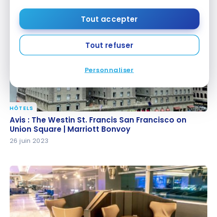
27 juin 2023
Tout accepter
Tout refuser
Personnaliser
HÔTELS
Avis : The Westin St. Francis San Francisco on Union
Avis : The Westin St. Francis San Francisco on
Square | Marriott Bonvoy
Union Square | Marriott Bonvoy
26 juin 2023