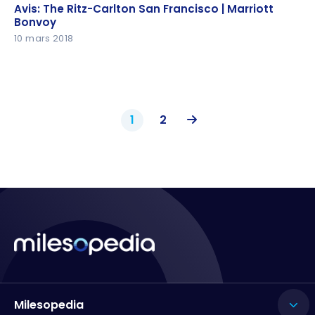
Avis: The Ritz-Carlton San Francisco | Marriott
Avis: The Ritz-Carlton San Francisco | Marriott
Bonvoy
Bonvoy
10 mars 2018
1
2
Milesopedia