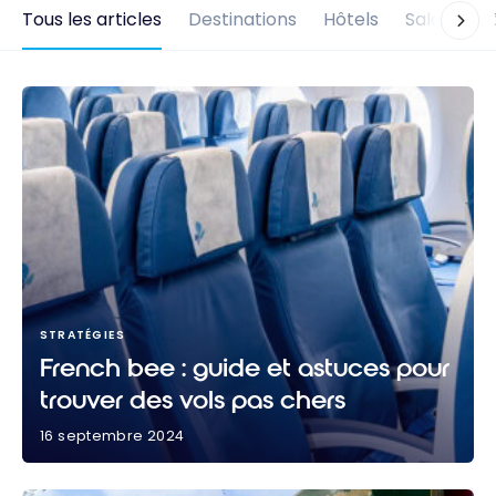
Tous les articles
Destinations
Hôtels
Salons d'
STRATÉGIES
French bee : guide et astuces pour
trouver des vols pas chers
16 septembre 2024
French bee : guide et astuces pour trouver des vols