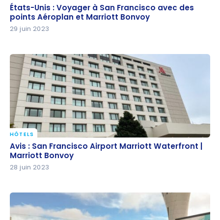
États-Unis : Voyager à San Francisco avec des
États-Unis : Voyager à San Francisco avec des
points Aéroplan et Marriott Bonvoy
points Aéroplan et Marriott Bonvoy
29 juin 2023
HÔTELS
Avis : San Francisco Airport Marriott Waterfront |
Avis : San Francisco Airport Marriott Waterfront |
Marriott Bonvoy
Marriott Bonvoy
28 juin 2023