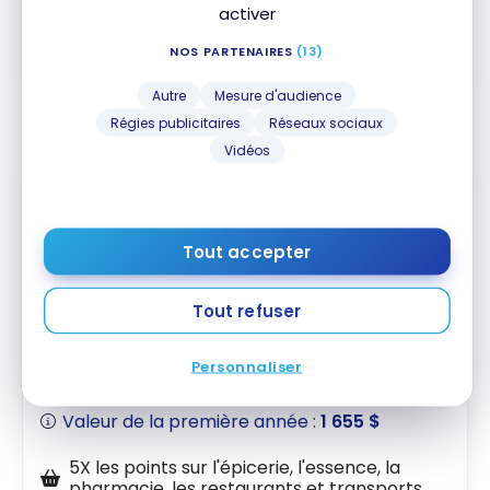
activer
Comparer
En savoir plus
NOS PARTENAIRES
(13)
Autre
Mesure d'audience
Régies publicitaires
Réseaux sociaux
Vidéos
Tout accepter
Tout refuser
Carte BMO eclipse Visa Infinite
Privilege*
Personnaliser
Jusqu'à 200 000 Points
Fin le 31 Oct 2026
Valeur de la première année :
1 655 $
5X les points sur l'épicerie, l'essence, la
pharmacie, les restaurants et transports