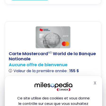
Carte Mastercard
World de la Banque
MD
Nationale
Aucune offre de bienvenue
Valeur de la première année :
155 $
Excellentes Assurances
X
Masq
Jusqu'à 2X les points
Acceptée chez Costco
Ce site utilise des cookies et vous donne
le contrôle sur ceux que vous souhaitez
Souscrire