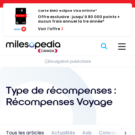
Passer
Panneau de gestion des cookies
au
Carte BMO eclipse Visa Infinite*
Offre exclusive : jusqu’à 80 000 points +
contenu
aucun frais annuel la 1re année*
Voir l'offre
Divulgation publicitaire
Type de récompenses :
Récompenses Voyage
Tous les articles
Actualités
Avis
Concours
En