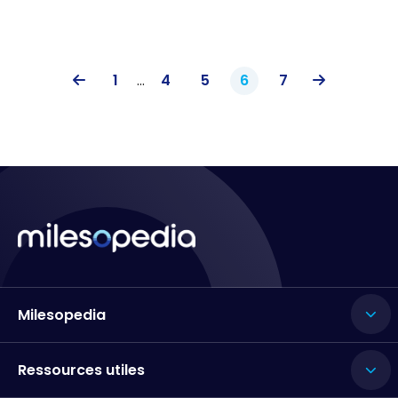
1
...
4
5
6
7
Milesopedia
Ressources utiles