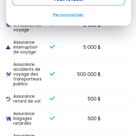
5 000 000 $
10 jour(s)
médicale de
voyage 65+
Personnaliser
Assurance
2 500 $
annulation de
voyage
Assurance
5 000 $
interruption
de voyage
Assurance
accidents de
500 000 $
voyage des
transporteurs
publics
Assurance
500 $
retard de vol
Assurance
500 $
bagages
retardés
Assurance