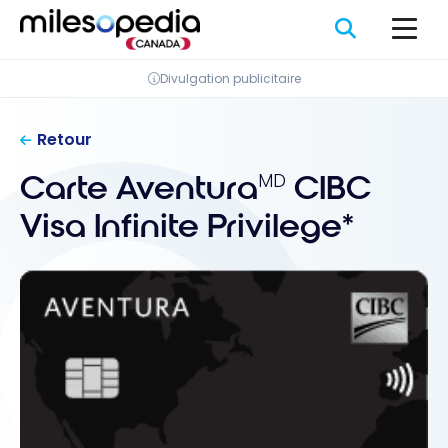
Passer
Panneau de gestion des cookies
au
contenu
Divulgation publicitaire
Retour
Carte Aventura
CIBC
MD
Visa Infinite Privilege*