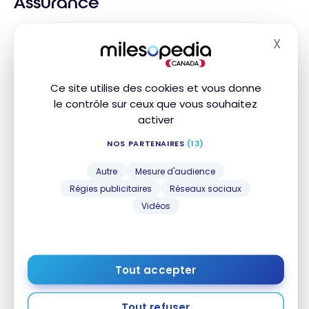
Assurance
X
Assurance voyage
Masq
NOM DE
INCLUS
MONTANT
DURÉE
L'ASSURANCE
Ce site utilise des cookies et vous donne
le contrôle sur ceux que vous souhaitez
Assurance
activer
médicale de
voyage
NOS PARTENAIRES
(13)
Assurance
médicale de
Autre
Mesure d'audience
5 000 000 $
31 jour(s)
voyage
Régies publicitaires
Réseaux sociaux
jusqu'à 54
ans
Vidéos
Assurance
médicale de
5 000 000 $
31 jour(s)
voyage
jusqu'à 64
Tout accepter
ans
Assurance
Tout refuser