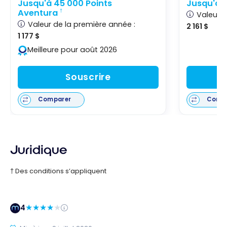
Jusqu'à 45 000 Points
Jusqu'à 
Aventura
†
Valeur d
Valeur de la première année :
2 161 $
1 177 $
Meilleure pour août 2026
Souscrire
Comparer
Comp
Juridique
† Des conditions s’appliquent
4