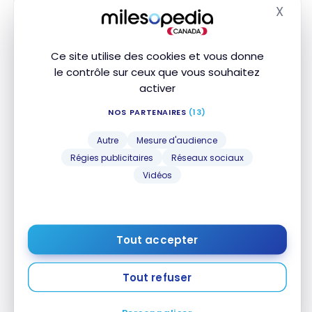
X
Masq
Ce site utilise des cookies et vous donne
le contrôle sur ceux que vous souhaitez
activer
NOS PARTENAIRES
(13)
HÔTELS
Autre
Mesure d'audience
Avis : Sousse Pearl Marriott Resort &
Régies publicitaires
Réseaux sociaux
Spa | Marriott Bonvoy
Vidéos
24 janvier 2025
Avis : Sousse Pearl Marriott Resort & Spa | Marriott
Bonvoy
Tout accepter
Tout refuser