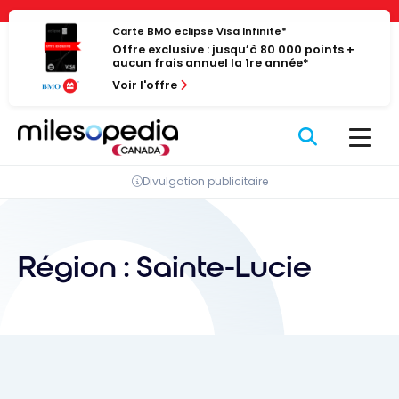
Passer
Panneau de gestion des cookies
au
Carte BMO eclipse Visa Infinite*
Offre exclusive : jusqu’à 80 000 points +
contenu
aucun frais annuel la 1re année*
Voir l'offre
Divulgation publicitaire
Région :
Sainte-Lucie