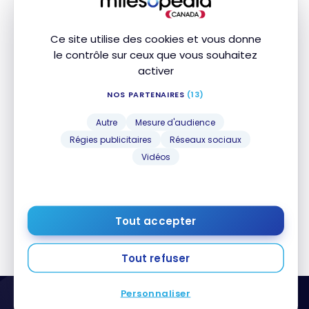
Masq
Ce site utilise des cookies et vous donne
le contrôle sur ceux que vous souhaitez
activer
DESTINATIONS
NOS PARTENAIRES
(13)
Sainte-Lucie : découvrez les
Autre
Mesure d'audience
meilleurs tout inclus et activités
Régies publicitaires
Réseaux sociaux
6 avril 2024
Vidéos
Sainte-Lucie : découvrez les meilleurs tout inclus et
activités
Tout accepter
Tout refuser
Personnaliser