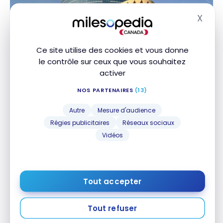
Quarter | Marriott Bonvoy
X
Masq
Ce site utilise des cookies et vous donne
le contrôle sur ceux que vous souhaitez
activer
HÔTELS
Avis : JW Marriott Hotel Riyadh | Marriott Bonvoy
Avis : JW Marriott Hotel Riyadh | Marriott Bonvoy
NOS PARTENAIRES
(13)
22 Décembre 2022
Autre
Mesure d'audience
Régies publicitaires
Réseaux sociaux
Vidéos
Tout accepter
Tout refuser
HÔTELS
Avis : Le Méridien Riyadh | Marriott Bonvoy
Avis : Le Méridien Riyadh | Marriott Bonvoy