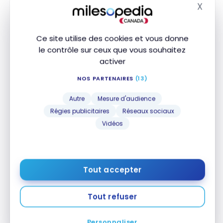
Avis : Courtyard by Marriott Riyadh Diplomatic
X
Avis : Courtyard by Marriott Riyadh Diplomatic
Masq
Quarter | Marriott Bonvoy
Quarter | Marriott Bonvoy
26 Décembre 2022
Ce site utilise des cookies et vous donne
le contrôle sur ceux que vous souhaitez
activer
NOS PARTENAIRES
(13)
Autre
Mesure d'audience
Régies publicitaires
Réseaux sociaux
Vidéos
DESTINATIONS
Arabie Saoudite : Choses à voir et activités à faire à
Arabie Saoudite : Choses à voir et activités à faire
Riyadh en quelques jours
à Riyadh en quelques jours
Tout accepter
26 Décembre 2022
Tout refuser
Personnaliser