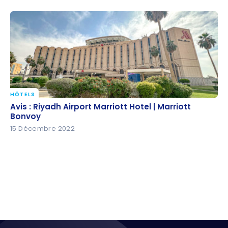
HÔTELS
Avis : Riyadh Airport Marriott Hotel | Marriott
Avis : Riyadh Airport Marriott Hotel | Marriott
Bonvoy
Bonvoy
15 Décembre 2022