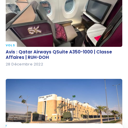
DOH-YUL
VOLS
Avis : Qatar Airways QSuite A350-1000 | Classe
Avis : Qatar Airways QSuite A350-1000 | Classe
Affaires | RUH-DOH
Affaires | RUH-DOH
28 Décembre 2022
HÔTELS