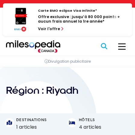
Passer
Panneau de gestion des cookies
au
Carte BMO eclipse Visa Infinite*
Offre exclusive : jusqu’à 80 000 points +
contenu
aucun frais annuel la 1re année*
Voir l'offre
Divulgation publicitaire
Région :
Riyadh
DESTINATIONS
HÔTELS
1 articles
4 articles