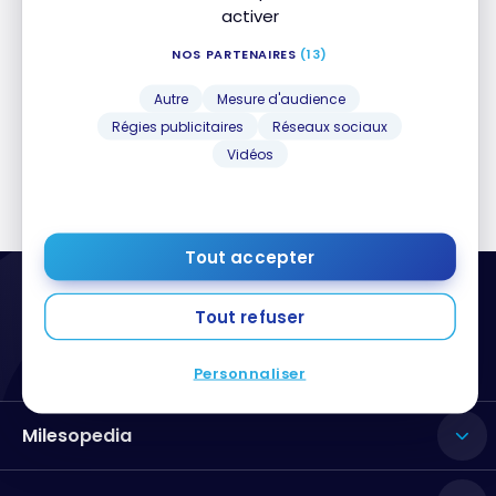
activer
Nous ne pouvons pas trouver ce que vous
NOS PARTENAIRES
(13)
recherchez. Merci d'effectuer une nouvelle
recherche.
Autre
Mesure d'audience
Régies publicitaires
Réseaux sociaux
Rechercher
Vidéos
dans
milesopedia:
Tout accepter
Tout refuser
Personnaliser
Milesopedia