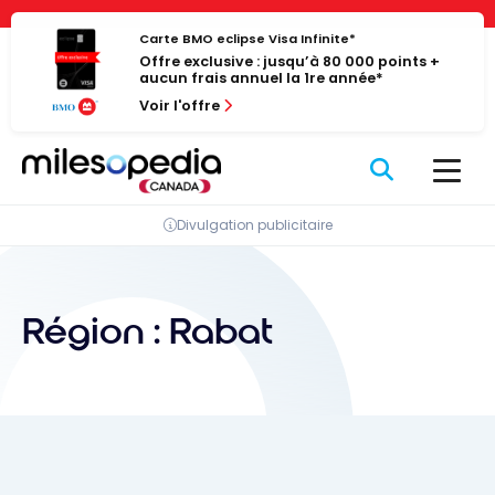
Passer
Panneau de gestion des cookies
au
Carte BMO eclipse Visa Infinite*
Offre exclusive : jusqu’à 80 000 points +
contenu
aucun frais annuel la 1re année*
Voir l'offre
Divulgation publicitaire
Région :
Rabat