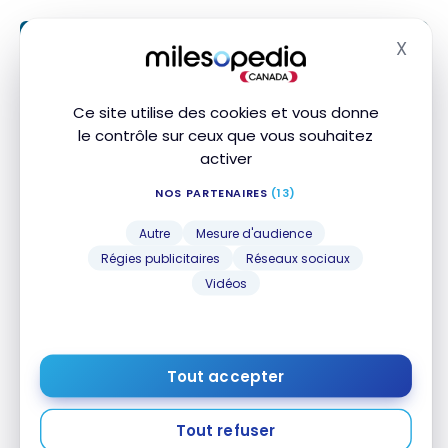
X
Masq
Ce site utilise des cookies et vous donne
le contrôle sur ceux que vous souhaitez
activer
NOS PARTENAIRES
(13)
Autre
Mesure d'audience
DESTINATIONS
Régies publicitaires
Réseaux sociaux
États-Unis : road trip Est américain |
Vidéos
New York et Vermont
27 juillet 2024
États-Unis : road trip Est américain | New York et
Tout accepter
Vermont
Tout refuser