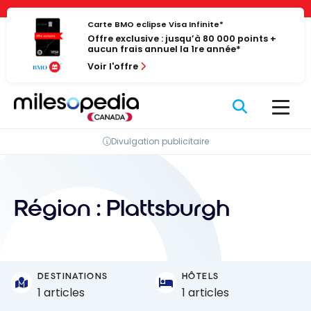
Passer
Panneau de gestion des cookies
au
Carte BMO eclipse Visa Infinite*
Offre exclusive : jusqu’à 80 000 points +
contenu
aucun frais annuel la 1re année*
Voir l'offre
Divulgation publicitaire
Région :
Plattsburgh
DESTINATIONS
HÔTELS
1 articles
1 articles