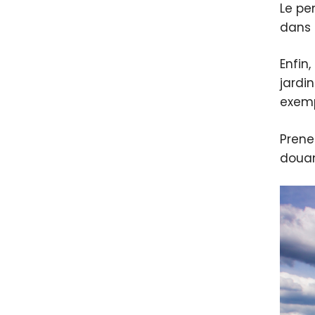
Le pe
dans 
Enfin,
jardi
exemp
Prene
douan