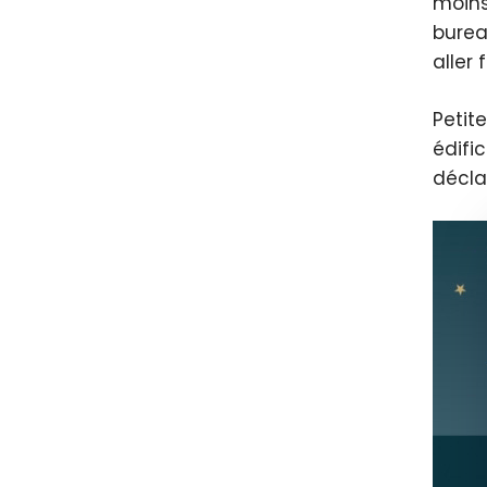
moins
burea
aller 
Petit
édifi
décla