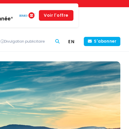
Voir l'offre
année*
EN
S'abonner
Divulgation publicitaire