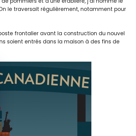
ré de pommiers et d’une érablière, j’ai nommé le
On le traversait régulièrement, notamment pour
oste frontalier avant la construction du nouvel
ens soient entrés dans la maison à des fins de
quer le bandeau des cookies