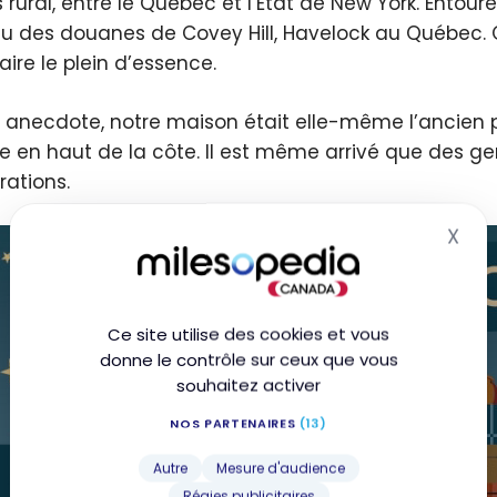
 rural, entre le Québec et l’État de New York. Entou
u des douanes de Covey Hill, Havelock au Québec. 
faire le plein d’essence.
e anecdote, notre maison était elle-même l’ancien p
ce en haut de la côte. Il est même arrivé que des g
rations.
X
Mas
Ce site utilise des cookies et vous
donne le contrôle sur ceux que vous
souhaitez activer
NOS PARTENAIRES
(13)
Autre
Mesure d'audience
Régies publicitaires