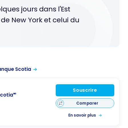
ques jours dans l'Est
 de New York et celui du
anque Scotia
Souscrire
cotia🅪
Comparer
En savoir plus