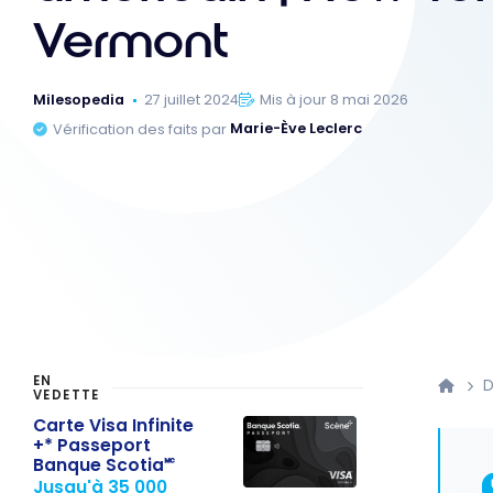
Vermont
Milesopedia
27 juillet 2024
Mis à jour 8 mai 2026
Vérification des faits par
Marie-Ève Leclerc
EN
D
VEDETTE
Carte Visa Infinite
+* Passeport
Banque Scotia🅪
Jusqu'à 35 000