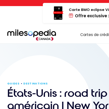
Passer
Panneau de gestion des cookies
au
Carte BMO eclipse Vi
Offre exclusive 
contenu
Cartes de crédi
GUIDES
DESTINATIONS
États-Unis : road trip
américain | New Yor