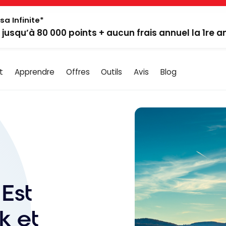
sa Infinite*
: jusqu’à 80 000 points + aucun frais annuel la 1re 
t
Apprendre
Offres
Outils
Avis
Blog
 Est
k et