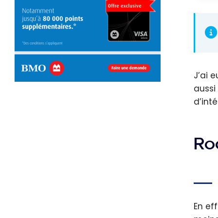
J’ai 
aussi
d’inté
Ro
En ef