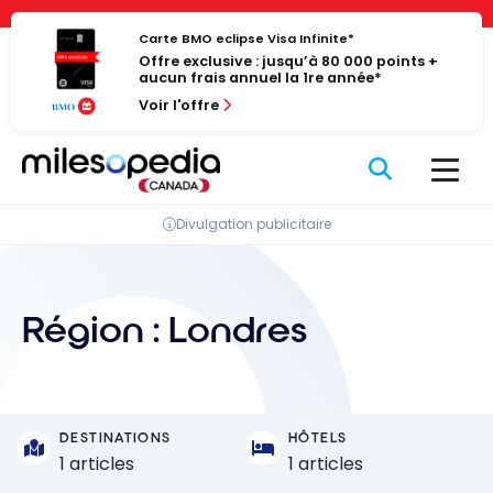
Passer
Panneau de gestion des cookies
au
Carte BMO eclipse Visa Infinite*
Offre exclusive : jusqu’à 80 000 points +
contenu
aucun frais annuel la 1re année*
Voir l'offre
Divulgation publicitaire
Région :
Londres
DESTINATIONS
HÔTELS
1 articles
1 articles