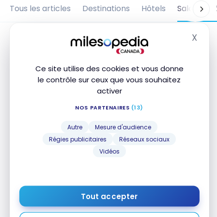
Tous les articles
Destinations
Hôtels
Salons d'
X
Masq
Ce site utilise des cookies et vous donne
le contrôle sur ceux que vous souhaitez
activer
NOS PARTENAIRES
(13)
Autre
Mesure d'audience
Régies publicitaires
Réseaux sociaux
SALONS D'AÉROPORTS
Vidéos
Avis : Salon United Club Lounge –
Terminal 2B – Londres Heathrow
16 octobre 2022
Tout accepter
Avis : Salon United Club Lounge – Terminal 2B –