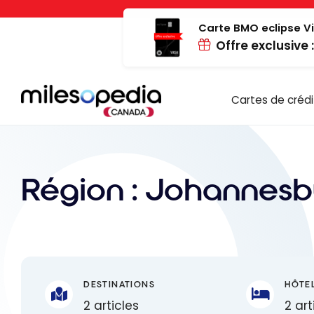
Passer
Panneau de gestion des cookies
au
Carte BMO eclipse Vi
Offre exclusive 
contenu
Cartes de crédi
Région :
Johannesb
DESTINATIONS
HÔTE
2 articles
2 art