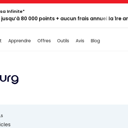
sa Infinite*
: jusqu’à 80 000 points + aucun frais annuel la 1re 
t
Apprendre
Offres
Outils
Avis
Blog
urg
LS
icles