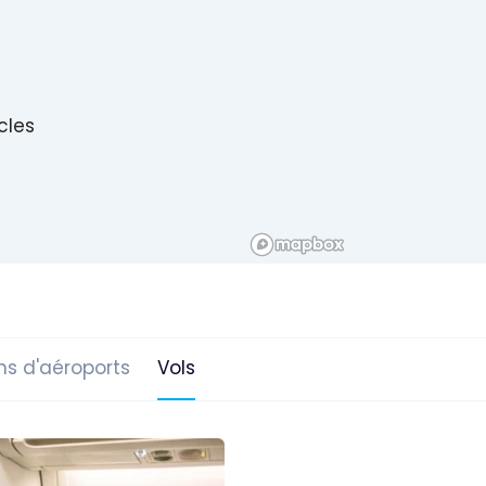
icles
ns d'aéroports
Vols