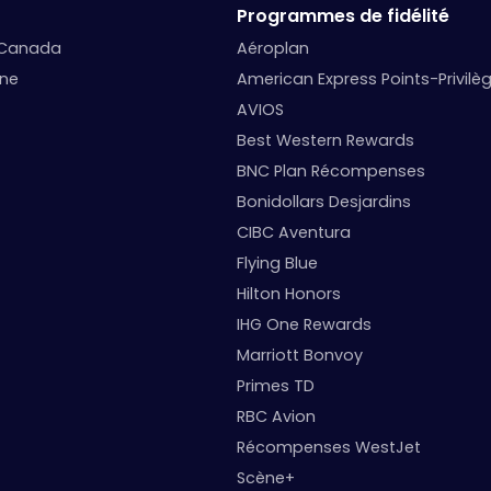
Programmes de fidélité
 Canada
Aéroplan
nne
American Express Points-Privilè
AVIOS
Best Western Rewards
BNC Plan Récompenses
Bonidollars Desjardins
CIBC Aventura
Flying Blue
Hilton Honors
IHG One Rewards
Marriott Bonvoy
Primes TD
RBC Avion
Récompenses WestJet
Scène+