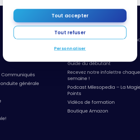
Tout accepter
Ressources utiles
Tout refuser
Boîte à outils: organisez vos fi
points
Personnaliser
Événements et concours
Guide du débutant
Recevez notre infolettre chaque
et Communiqués
semaine !
onduite générale
Podcast Milesopedia – La Magi
Points
e
Vidéos de formation
Boutique Amazon
le!