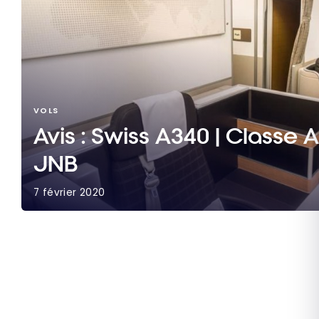
VOLS
Avis : Swiss A340 | Classe A
JNB
7 février 2020
Avis : Swiss A340 | Classe Affaires | ZRH-JNB