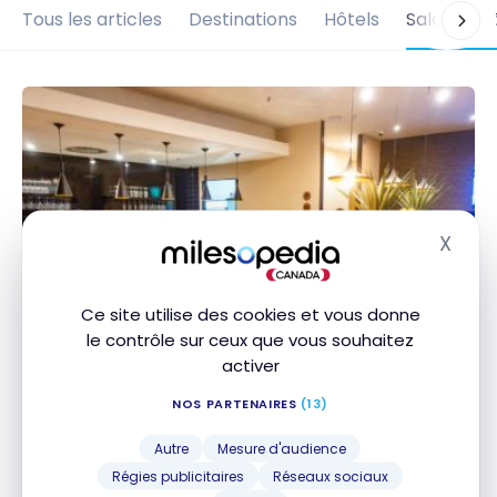
Tous les articles
Destinations
Hôtels
Salons d'
X
Masq
Ce site utilise des cookies et vous donne
le contrôle sur ceux que vous souhaitez
SALONS D'AÉROPORTS
activer
Avis: Salon Aspire Lounge –
Johannesburg – International
NOS PARTENAIRES
(13)
7 février 2020
Autre
Mesure d'audience
Avis: Salon Aspire Lounge – Johannesburg –
Régies publicitaires
Réseaux sociaux