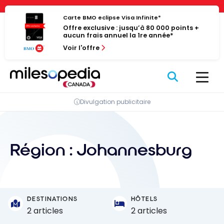
Passer
Panneau de gestion des cookies
au
Carte BMO eclipse Visa Infinite*
Offre exclusive : jusqu’à 80 000 points +
contenu
aucun frais annuel la 1re année*
Voir l'offre
Divulgation publicitaire
Région :
Johannesburg
DESTINATIONS
HÔTELS
2 articles
2 articles