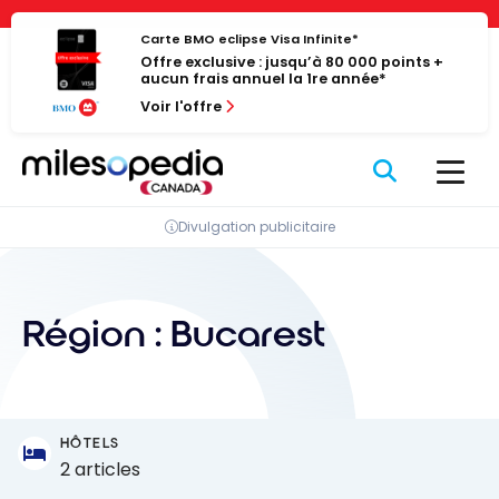
Passer
Panneau de gestion des cookies
au
Carte BMO eclipse Visa Infinite*
Offre exclusive : jusqu’à 80 000 points +
contenu
aucun frais annuel la 1re année*
Voir l'offre
Divulgation publicitaire
Région :
Bucarest
HÔTELS
2 articles