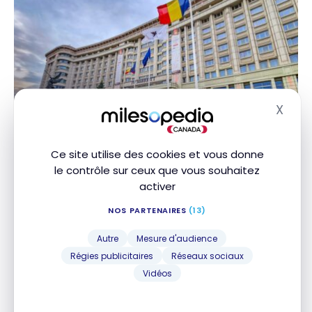
X
Masq
HÔTELS
Avis : JW Marriott Bucharest Grand
Ce site utilise des cookies et vous donne
Hotel | Marriott Bonvoy
le contrôle sur ceux que vous souhaitez
activer
21 janvier 2024
NOS PARTENAIRES
(13)
Avis : JW Marriott Bucharest Grand Hotel | Marriott
Bonvoy
Autre
Mesure d'audience
Régies publicitaires
Réseaux sociaux
Vidéos