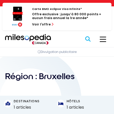
Passer
Panneau de gestion des cookies
au
Carte BMO eclipse Visa Infinite*
Offre exclusive : jusqu’à 80 000 points +
contenu
aucun frais annuel la 1re année*
Voir l'offre
Divulgation publicitaire
Région :
Bruxelles
DESTINATIONS
HÔTELS
1 articles
1 articles