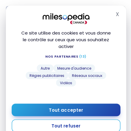
X
Masq
Ce site utilise des cookies et vous donne
le contrôle sur ceux que vous souhaitez
activer
NOS PARTENAIRES
(13)
Autre
Mesure d'audience
DESTINATIONS
Régies publicitaires
Réseaux sociaux
Bruxelles : Guide de voyage |
Vidéos
Itinéraires et Incontournables
14 février 2020
Bruxelles : Guide de voyage | Itinéraires et
Tout accepter
Incontournables
Tout refuser