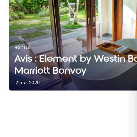
HÔTELS
Avis : Element by Westin Ba
Marriott Bonvoy
12 mai 2020
Avis : Element by Westin Bali Ubud | Marriott Bon