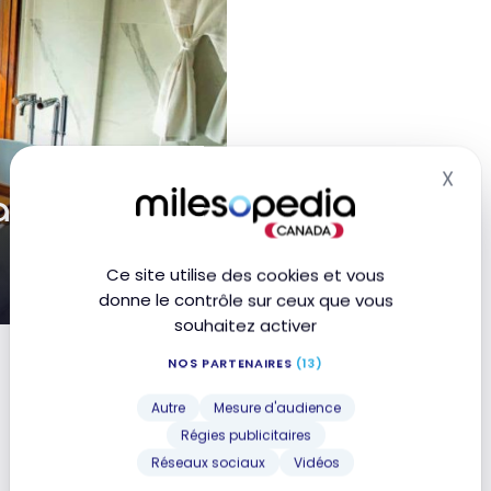
X
Mas
li Ubud |
Ce site utilise des cookies et vous
donne le contrôle sur ceux que vous
souhaitez activer
voy
NOS PARTENAIRES
(13)
Autre
Mesure d'audience
1
2
Régies publicitaires
Réseaux sociaux
Vidéos