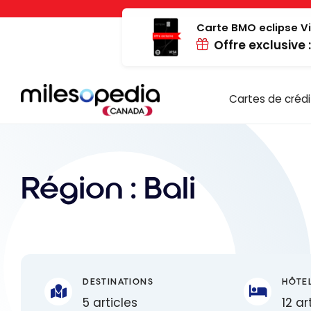
Passer
Panneau de gestion des cookies
au
Carte BMO eclipse Vi
Offre exclusive 
contenu
Cartes de crédi
Région :
Bali
DESTINATIONS
HÔTE
5 articles
12 ar