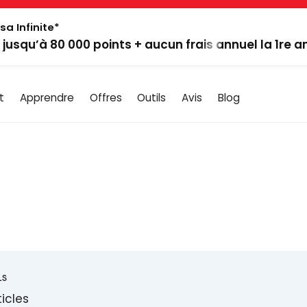
sa Infinite*
: jusqu’à 80 000 points + aucun frais annuel la 1re 
t
Apprendre
Offres
Outils
Avis
Blog
LS
ticles