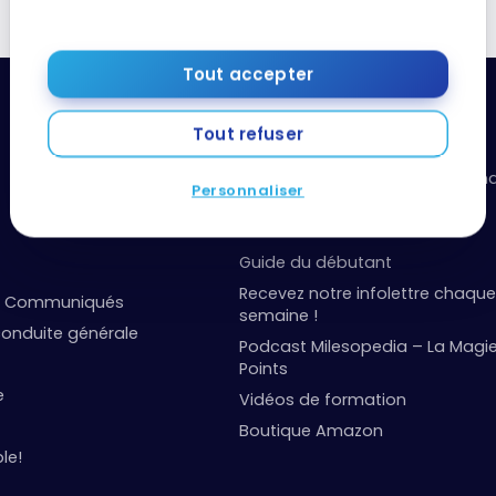
Tout accepter
Tout refuser
Ressources utiles
Boîte à outils: organisez vos fi
Personnaliser
points
Événements et concours
Guide du débutant
Recevez notre infolettre chaque
et Communiqués
semaine !
onduite générale
Podcast Milesopedia – La Magi
Points
e
Vidéos de formation
Boutique Amazon
le!