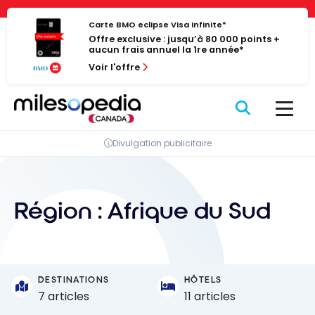
Passer
Panneau de gestion des cookies
au
Carte BMO eclipse Visa Infinite*
Offre exclusive : jusqu’à 80 000 points +
contenu
aucun frais annuel la 1re année*
Voir l'offre
Divulgation publicitaire
Région :
Afrique du Sud
DESTINATIONS
HÔTELS
7 articles
11 articles