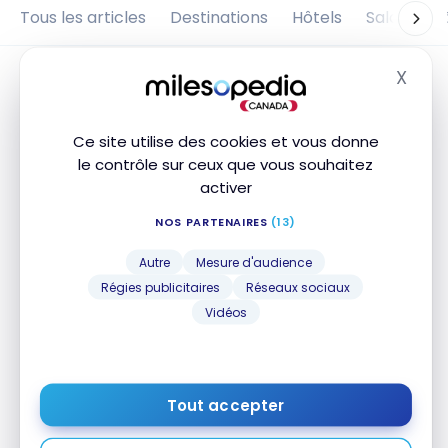
Tous les articles
Destinations
Hôtels
Salons d'
X
Masq
Ce site utilise des cookies et vous donne
le contrôle sur ceux que vous souhaitez
activer
NOS PARTENAIRES
(13)
Autre
Mesure d'audience
Régies publicitaires
Réseaux sociaux
VOLS
Vidéos
Avis : Swiss A340 | Classe Affaires |
ZRH-JNB
7 février 2020
Tout accepter
Avis : Swiss A340 | Classe Affaires | ZRH-JNB