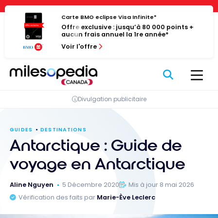
Passer
Panneau de gestion des cookies
au
Carte BMO eclipse Visa Infinite*
Offre exclusive : jusqu’à 80 000 points +
contenu
aucun frais annuel la 1re année*
Voir l'offre
Divulgation publicitaire
GUIDES
DESTINATIONS
Antarctique : Guide de
voyage en Antarctique
Aline Nguyen
5 Décembre 2020
Mis à jour 8 mai 2026
Vérification des faits par
Marie-Ève Leclerc