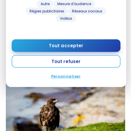
Autre
Mesure d'audience
Régies publicitaires
Réseaux sociaux
Vidéos
Les amateurs d’ornithologie étaient très satisfaits
des îles Malouines. Il y avait plusieurs espèces
Tout accepter
endémiques qui se trouvent seulement ici.
Tout refuser
Personnaliser