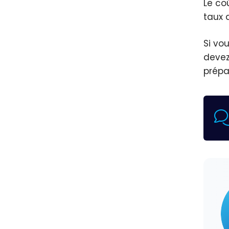
Le co
taux a
Si vo
devez
prépa