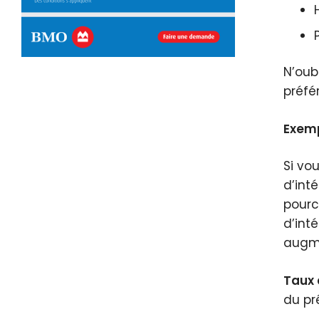
N’oub
préfér
Exemp
Si vo
d’int
pourc
d’int
augme
Taux d
du prê