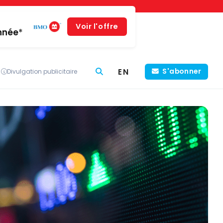
Voir l'offre
année*
EN
S'abonner
Divulgation publicitaire