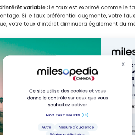
d’intérêt variable :
Le taux est exprimé comme le tau
entage. Si le taux préférentiel augmente, votre ta
ue, votre taux d’intérêt diminuera également du 
X
Abonnez-v
Mas
pour rece
et cartes
boîte cour
Ce site utilise des cookies et vous
Adresse cou
donne le contrôle sur ceux que vous
souhaitez activer
NOS PARTENAIRES
(13)
En vous abonn
Autre
Mesure d'audience
acceptez no
Régies publicitaires