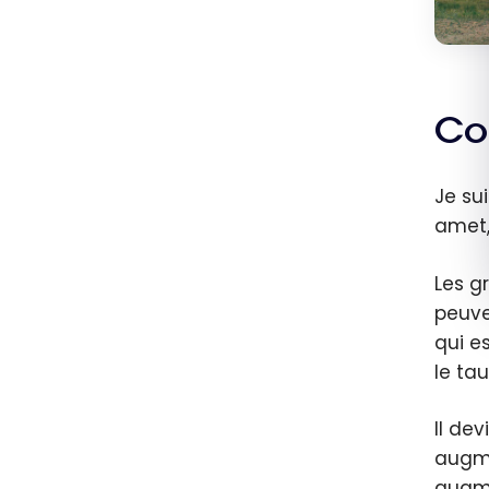
Com
Je su
amet, 
Les g
peuven
qui e
le ta
Il de
augme
augme