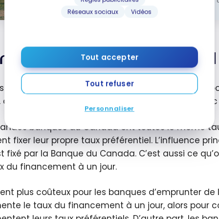
désabonner à
Réseaux sociaux
Vidéos
ment le taux préférentiel e
Tout accepter
Tout refuser
is un bloc de texte. Cliquez sur le bouton d’édition p
consectetur adipiscing elit. Ut elit tellus, luctus ne
Personnaliser
randes banques du Canada ont toutes le même taux p
t fixer leur propre taux préférentiel. L’influence pri
st fixé par la Banque du Canada. C’est aussi ce qu’
ux du financement à un jour.
vient plus coûteux pour les banques d’emprunter de
nte le taux du financement à un jour, alors pour co
ntent leurs taux préférentiels. D’autre part, les ba