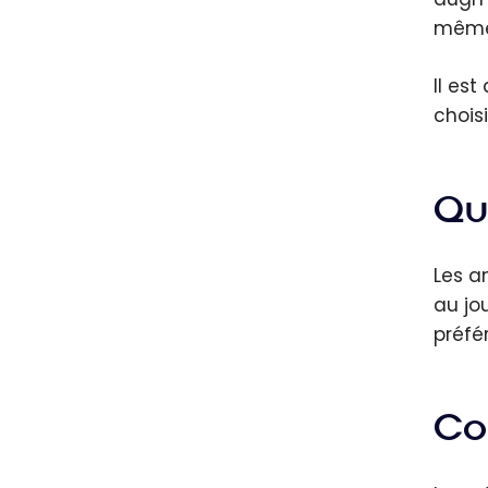
même 
Il es
chois
Qua
Les a
au jo
préfé
Co