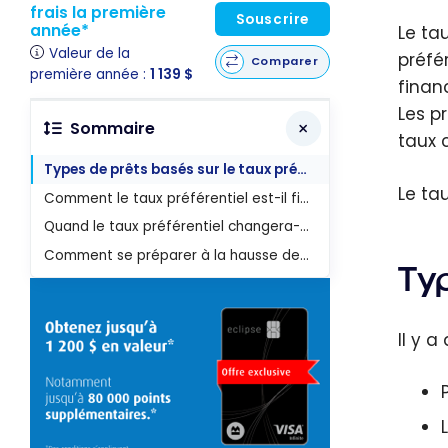
frais la première
Souscrire
année*
Le tau
Valeur de la
préfé
Comparer
première année :
1 139 $
finan
Les p
Sommaire
taux 
Types de prêts basés sur le taux préférentiel
Le ta
Comment le taux préférentiel est-il fixé ?
Quand le taux préférentiel changera-t-il ?
Comment se préparer à la hausse des taux d'intérêt
Typ
Il y a