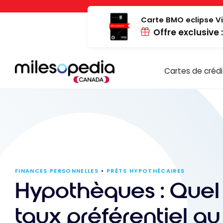
Passer
Panneau de gestion des cookies
au
Carte BMO eclipse Vi
Offre exclusive 
contenu
Cartes de crédi
FINANCES PERSONNELLES
PRÊTS HYPOTHÉCAIRES
Hypothèques : Quel 
taux préférentiel au