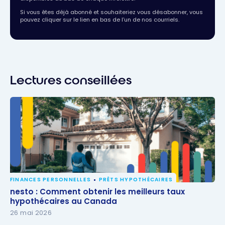
Si vous êtes déjà abonné et souhaiteriez vous désabonner, vous
pouvez cliquer sur le lien en bas de l’un de nos courriels.
Lectures conseillées
FINANCES PERSONNELLES
PRÊTS HYPOTHÉCAIRES
nesto : Comment obtenir les meilleurs taux
nesto : Comment obtenir les meilleurs taux
hypothécaires au Canada
hypothécaires au Canada
26 mai 2026