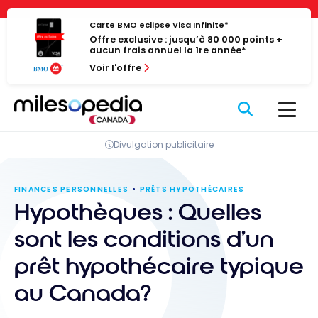
Passer
Panneau de gestion des cookies
au
Carte BMO eclipse Visa Infinite*
Offre exclusive : jusqu’à 80 000 points +
contenu
aucun frais annuel la 1re année*
Voir l'offre
Divulgation publicitaire
FINANCES PERSONNELLES
PRÊTS HYPOTHÉCAIRES
Hypothèques : Quelles
sont les conditions d’un
prêt hypothécaire typique
au Canada?