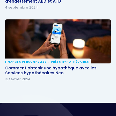
d’endettement ABD et ATD
d’endettement ABD et ATD
4 septembre 2024
FINANCES PERSONNELLES
PRÊTS HYPOTHÉCAIRES
Comment obtenir une hypothèque avec les
Comment obtenir une hypothèque avec les
Services hypothécaires Neo
Services hypothécaires Neo
13 février 2024