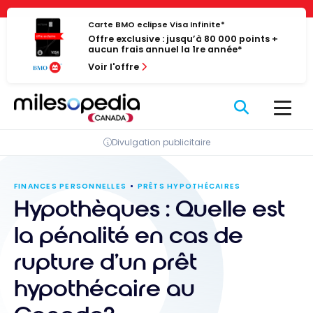
Passer
Panneau de gestion des cookies
au
Carte BMO eclipse Visa Infinite*
Offre exclusive : jusqu’à 80 000 points +
contenu
aucun frais annuel la 1re année*
Voir l'offre
Divulgation publicitaire
FINANCES PERSONNELLES
PRÊTS HYPOTHÉCAIRES
Hypothèques : Quelle est
la pénalité en cas de
rupture d’un prêt
hypothécaire au