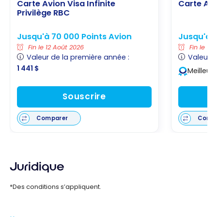
Carte Avion Visa Infinite
Carte Avi
Privilège RBC
Jusqu'à 70 000 Points Avion
Jusqu'à 5
Fin le 12 Août 2026
Fin le 12
Valeur de la première année :
Valeur d
1 441 $
Meilleur
Souscrire
Comparer
Comp
Juridique
*Des conditions s’appliquent.