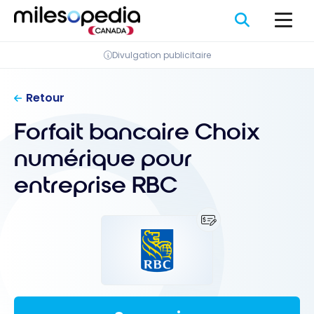
Passer
Panneau de gestion des cookies
au
contenu
Divulgation publicitaire
Retour
Forfait bancaire Choix
numérique pour
entreprise RBC