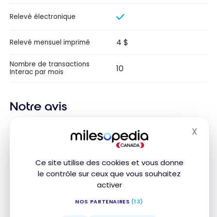
Relevé électronique
4 $
Relevé mensuel imprimé
Nombre de transactions
10
Interac par mois
Notre avis
Découvrez le
Forfait bancaire choix numérique
X
Masq
pour entreprise de RBC
: la solution idéale pour les
petites entreprises.
Ce site utilise des cookies et vous donne
le contrôle sur ceux que vous souhaitez
À seulement 6 $ par mois, il s’agit de l’un des forfaits
activer
bancaires pour entreprise les moins onéreux au
Canada. Ce forfait bancaire pour entreprise offre
NOS PARTENAIRES
(13)
des
transactions électroniques illimitées
,