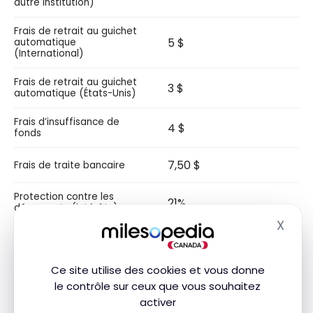
autre institution)
Frais de retrait au guichet
5 $
automatique
(International)
Frais de retrait au guichet
3 $
automatique (États-Unis)
Frais d’insuffisance de
4 $
fonds
7,50 $
Frais de traite bancaire
Protection contre les
21%
découverts (intérêts)
X
Masq
Virements électroniques
illimités
Ce site utilise des cookies et vous donne
le contrôle sur ceux que vous souhaitez
Notre avis
activer