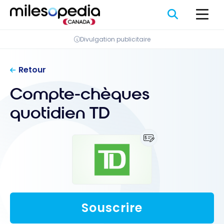
Passer
Panneau de gestion des cookies
au
contenu
Divulgation publicitaire
Retour
Compte-chèques
quotidien TD
Souscrire