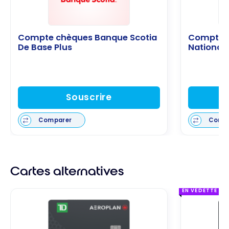
Compte chèques Banque Scotia
Compte 
De Base Plus
National
Souscrire
Comparer
Comp
Cartes alternatives
EN VEDETTE