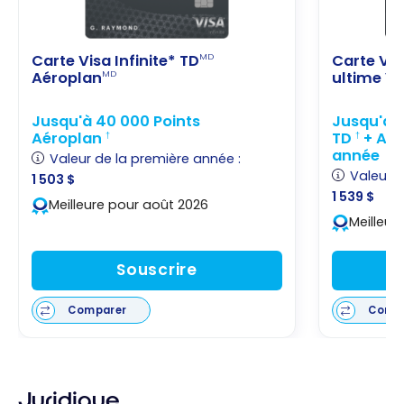
Carte Visa Infinite* TD
Carte Vis
MD
Aéroplan
ultime V
MD
Jusqu'à 40 000 Points
Jusqu'à 1
Aéroplan
TD
+ Auc
†
†
année
Valeur de la première année :
Valeur d
1 503 $
1 539 $
Meilleure pour août 2026
Meilleur
Souscrire
Comparer
Comp
Juridique