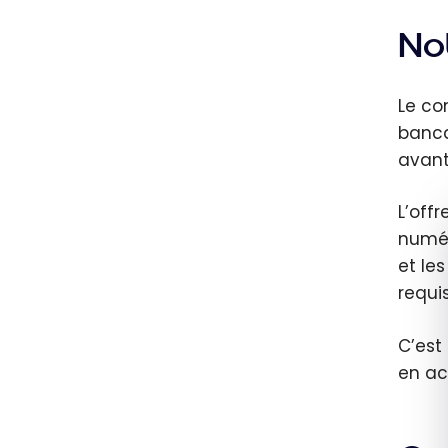
Not
Le co
banca
avant
L’off
numér
et le
requi
C’est
en a