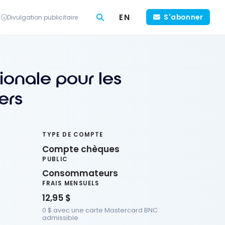
EN
S'abonner
Divulgation publicitaire
onale pour les
ers
TYPE DE COMPTE
Compte chèques
PUBLIC
Consommateurs
FRAIS MENSUELS
12,95 $
0 $ avec une carte Mastercard BNC
admissible