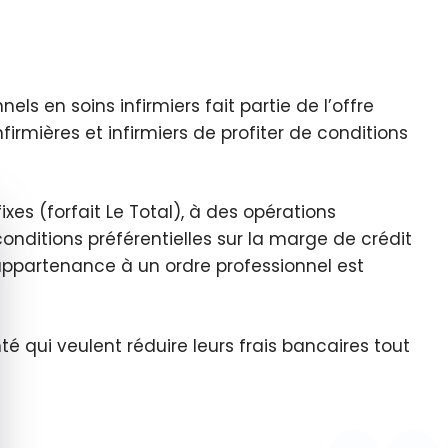
s en soins infirmiers fait partie de l’offre
firmières et infirmiers de profiter de conditions
es (forfait Le Total), à des opérations
quer le bandeau des cookies
conditions préférentielles sur la marge de crédit
’appartenance à un ordre professionnel est
é qui veulent réduire leurs frais bancaires tout