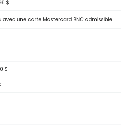
,95 $
$ avec une carte Mastercard BNC admissible
50 $
$
$