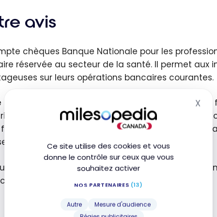
re avis
mpte chèques Banque Nationale pour les professionnel
ire réservée au secteur de la santé. Il permet aux in
ageuses sur leurs opérations bancaires courantes.
re donne accès à des comptes sans frais mensuels fix
X
Mas
iques et virements Interac illimités, ainsi qu’à des 
s frais de carte de crédit. Une preuve d’emploi ou d
se, et l’offre se renouvelle annuellement.
Ce site utilise des cookies et vous
donne le contrôle sur ceux que vous
 une option pensée pour les professionnels de la sant
souhaitez activer
ccédant à un accompagnement adapté.
NOS PARTENAIRES
(13)
Autre
Mesure d'audience
Régies publicitaires