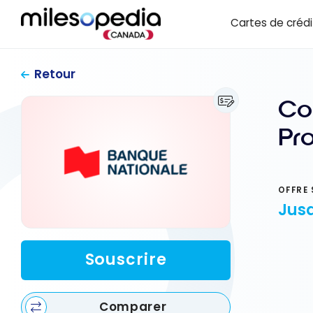
Passer
Panneau de gestion des cookies
Cartes de crédi
au
contenu
Retour
Co
Pro
OFFRE 
Jusq
Souscrire
Comparer