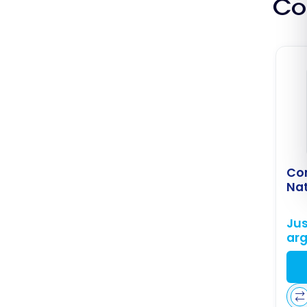
Co
Co
Nat
Jus
ar