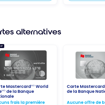
tes alternatives
IF
rte Mastercard
World
Carte Mastercard
MD
e
de la Banque
de la Banque Nat
MD
ionale
uns frais la première
Aucune offre de 