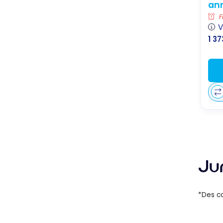
an
F
V
1 37
Ju
*Des co