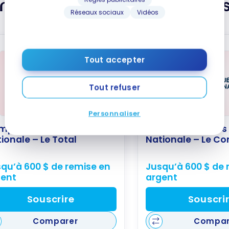
mptes bancaires alternatif
Réseaux sociaux
Vidéos
Tout accepter
Tout refuser
Personnaliser
mpte chèques Banque
Compte chèques
ionale – Le Total
Nationale – Le C
qu’à 600 $ de remise en
Jusqu’à 600 $ de 
gent
argent
Souscrire
Souscri
Comparer
Compar