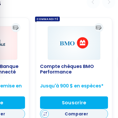
s
COMMANDITÉ
 Banque
Compte chèques BMO
onnecté
Performance
remise en
Jusqu'à 900 $ en espèces*
re
Souscrire
er
Comparer