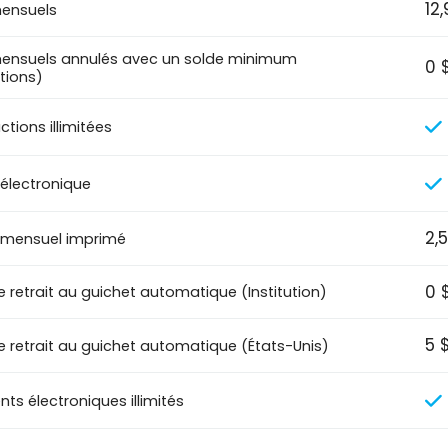
12
mensuels
mensuels annulés avec un solde minimum
0 
tions)
tions illimitées
 électronique
2,
 mensuel imprimé
0 
e retrait au guichet automatique (Institution)
5 
de retrait au guichet automatique (États-Unis)
ts électroniques illimités