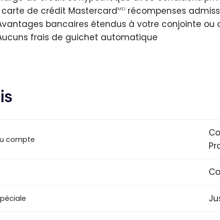
1 carte de crédit Mastercard
récompenses admissibl
MD
Avantages bancaires étendus à votre conjointe ou c
Aucuns frais de guichet automatique
is
Co
u compte
Pr
Co
Ju
spéciale