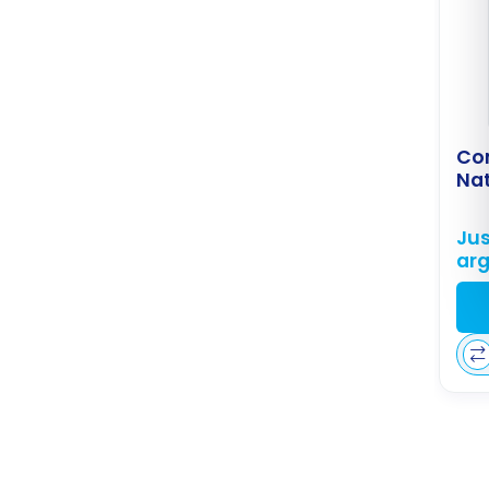
Co
Nat
Jus
ar