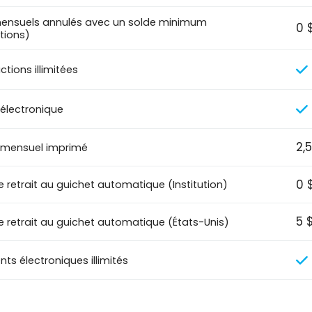
mensuels annulés avec un solde minimum
0 
tions)
tions illimitées
 électronique
2,
 mensuel imprimé
0 
e retrait au guichet automatique (Institution)
5 
de retrait au guichet automatique (États-Unis)
ts électroniques illimités