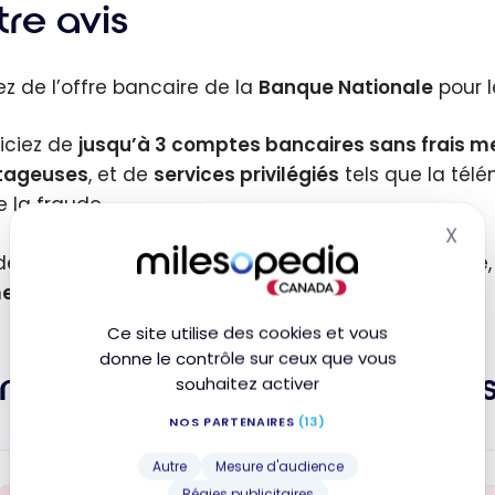
re avis
tez de l’offre bancaire de la
Banque Nationale
pour l
iciez de
jusqu’à 3 comptes bancaires sans frais me
tageuses
, et de
services privilégiés
tels que la télé
e la fraude.
X
Mas
ez à des spécialistes en investissement et retraite,
ents Interac illimités
.
Ce site utilise des cookies et vous
donne le contrôle sur ceux que vous
mptes bancaires alternatif
souhaitez activer
NOS PARTENAIRES
(13)
Autre
Mesure d'audience
Régies publicitaires