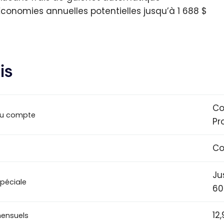
Économies annuelles potentielles jusqu’à 1 688 $
is
Co
u compte
Pr
Co
Ju
spéciale
60
12
mensuels