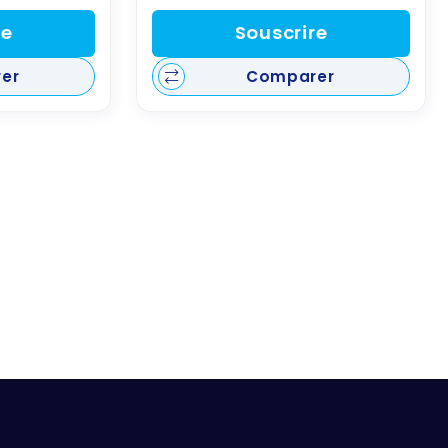
re
Souscrire
er
Comparer