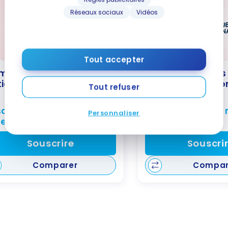
Réseaux sociaux
Vidéos
Tout accepter
mpte chèques Banque
Compte chèques
ionale – Le Total
Nationale – Le C
Tout refuser
qu’à 600 $ de remise en
Jusqu’à 600 $ de 
Personnaliser
gent
argent
Souscrire
Souscri
Comparer
Compar