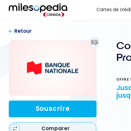
Passer
Panneau de gestion des cookies
Cartes de crédi
au
contenu
Retour
Co
Pr
OFFRE 
Jusq
jusq
Souscrire
Comparer