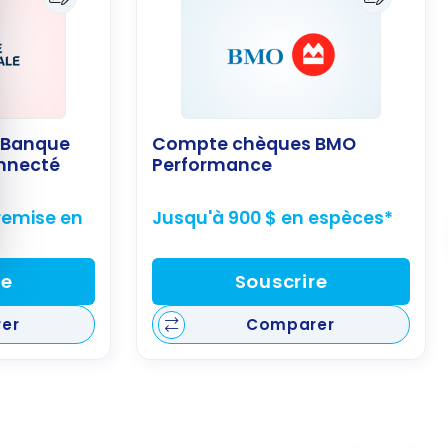
 Banque
Compte chèques BMO
onnecté
Performance
remise en
Jusqu'à 900 $ en espèces*
re
Souscrire
er
Comparer