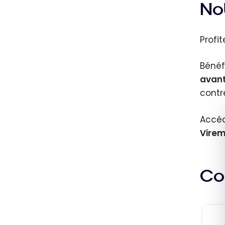
Not
Profi
Bénéf
avan
contr
Accéd
Virem
Co