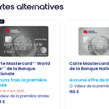
tes alternatives
IF
rte Mastercard
World
Carte Mastercard
MD
e
de la Banque
de la Banque Nat
MD
ionale
uns frais la première
Aucune offre de 
née
Valeur de la premi
in le 4 Nov 2026
155 $
aleur de la première année :
3 $