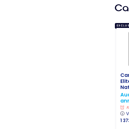
Car
EXCLUS
Ca
Elit
Nat
Auc
an
F
V
1 37