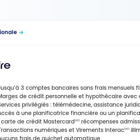
ionale
fre
Jusqu’à 3 comptes bancaires sans frais mensuels fi
Marges de crédit personnelle et hypothécaire avec
Services privilégiés : télémédecine, assistance jurid
Accès à une planificatrice financière ou un planifica
1 carte de crédit Mastercard
récompenses admissi
MD
Transactions numériques et Virements Interac
illi
MD
Aucuns frais de guichet automatique