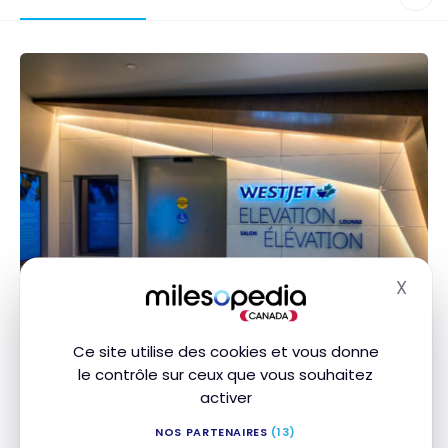
SALONS D'AÉROPORTS
X
Masq
Avis: Salon WestJet Élévation
Lounge – Calgary YYC
Ce site utilise des cookies et vous donne
16 novembre 2020
le contrôle sur ceux que vous souhaitez
activer
Avis: Salon WestJet Élévation Lounge – Calgary YYC
NOS PARTENAIRES
(13)