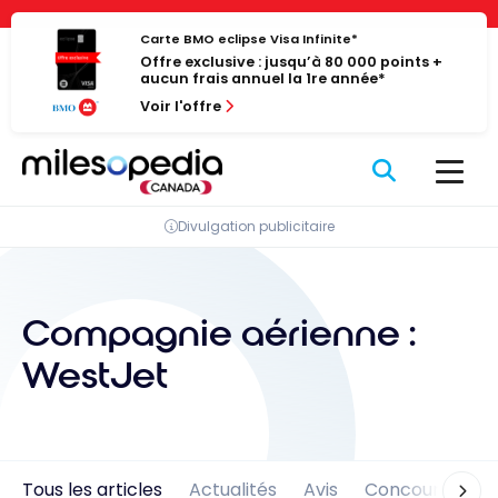
Passer
Panneau de gestion des cookies
au
Carte BMO eclipse Visa Infinite*
Offre exclusive : jusqu’à 80 000 points +
contenu
aucun frais annuel la 1re année*
Voir l'offre
Divulgation publicitaire
Compagnie aérienne :
WestJet
Tous les articles
Actualités
Avis
Concours
En