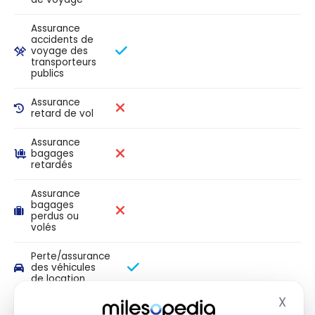
Assurance
accidents de
voyage des
transporteurs
publics
Assurance
retard de vol
Assurance
bagages
retardés
Assurance
bagages
perdus ou
volés
Perte/assurance
des véhicules
de location
X
Masq
Assurance