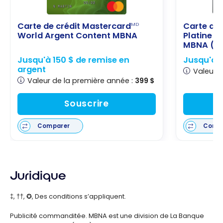
Carte de crédit Mastercard
Carte de 
MD
World Argent Content MBNA
Platine P
MBNA (Q
Jusqu'à 150 $ de remise en
Jusqu'à 1
argent
Valeur d
Valeur de la première année :
399 $
Souscrire
Comparer
Comp
Juridique
‡, ††, ✪, Des conditions s’appliquent.
Publicité commanditée. MBNA est une division de La Banque