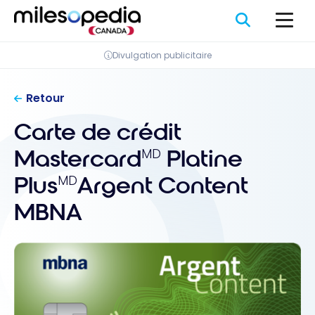
Passer
Panneau de gestion des cookies
au
contenu
Divulgation publicitaire
Retour
Carte de crédit
Mastercard
Platine
MD
Plus
Argent Content
MD
MBNA