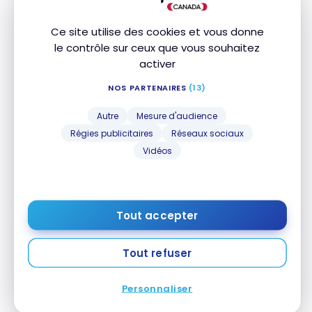
contre le
cambriolage
dans les
Ce site utilise des cookies et vous donne
hôtels et les
le contrôle sur ceux que vous souhaitez
motels
activer
Cette section présente les durées et montants maximaux
NOS PARTENAIRES
(13)
de couverture. Veuillez consulter votre certificat d’assurance
pour connaître les détails, exclusions et limitations de votre
Autre
Mesure d'audience
couverture. Les conditions générales s’appliquent.*
Régies publicitaires
Réseaux sociaux
Vidéos
Autres assurances
NOM DE
INCLUS
MONTANT
DURÉE
L'ASSURANCE
Tout accepter
Garantie
1 an
prolongée
Tout refuser
Garantie
90 jour(s)
Personnaliser
Protection-
Achat