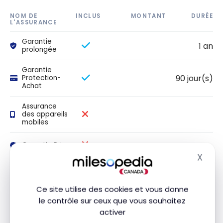
NOM DE
INCLUS
MONTANT
DURÉE
L'ASSURANCE
Garantie
1 an
prolongée
Garantie
90 jour(s)
Protection-
Achat
Assurance
des appareils
mobiles
Garantie Prix
X
Masq
Notre avis
Ce site utilise des cookies et vous donne
le contrôle sur ceux que vous souhaitez
activer
La Carte de crédit Mastercardᴹᴰ La Vraie Ligne Orᴹᴰ