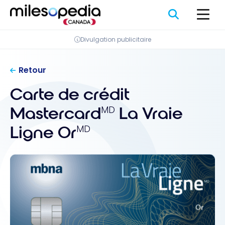
Passer
Panneau de gestion des cookies
au
contenu
Divulgation publicitaire
Retour
Carte de crédit
Mastercard
La Vraie
MD
Ligne Or
MD