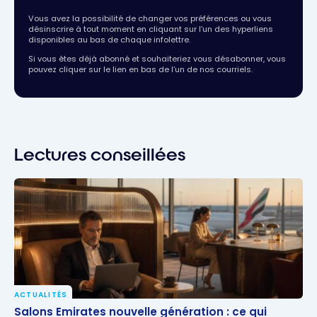
Vous avez la possibilité de changer vos préférences ou vous
désinscrire à tout moment en cliquant sur l’un des hyperliens
disponibles au bas de chaque infolettre.
Si vous êtes déjà abonné et souhaiteriez vous désabonner, vous
pouvez cliquer sur le lien en bas de l’un de nos courriels.
Lectures conseillées
ACTUALITÉS
Salons Emirates nouvelle génération : ce qui change
Salons Emirates nouvelle génération : ce qui