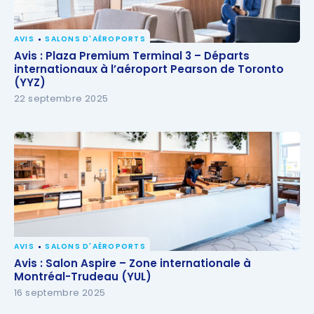
AVIS
SALONS D'AÉROPORTS
Avis : Plaza Premium Terminal 3 – Départs
Avis : Plaza Premium Terminal 3 – Départs
internationaux à l’aéroport Pearson de Toronto
internationaux à l’aéroport Pearson de Toronto
(YYZ)
(YYZ)
22 septembre 2025
AVIS
SALONS D'AÉROPORTS
Avis : Salon Aspire – Zone internationale à
Avis : Salon Aspire – Zone internationale à
Montréal-Trudeau (YUL)
Montréal-Trudeau (YUL)
16 septembre 2025