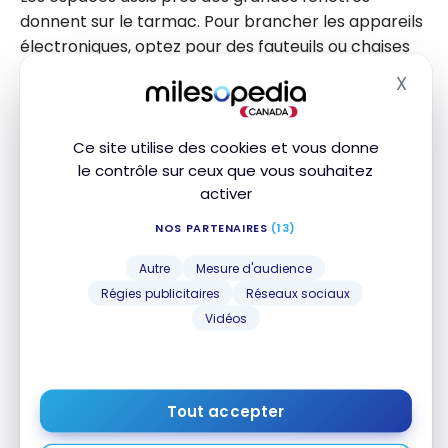
donnent sur le tarmac. Pour brancher les appareils
électroniques, optez pour des fauteuils ou chaises
près des murs ou de ces fenêtres.
X
Masq
Ce site utilise des cookies et vous donne
le contrôle sur ceux que vous souhaitez
activer
NOS PARTENAIRES
(13)
Autre
Mesure d'audience
Régies publicitaires
Réseaux sociaux
Vidéos
Tout accepter
Il y a aussi une zone d’affaires avec des cubicules