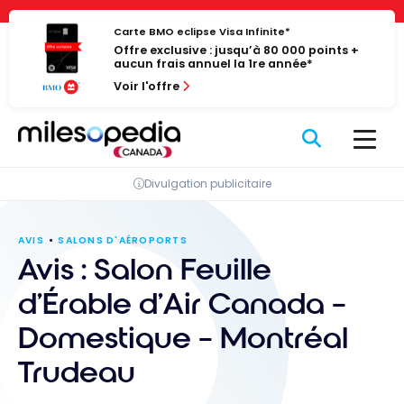
Passer
Panneau de gestion des cookies
au
Carte BMO eclipse Visa Infinite*
Offre exclusive : jusqu’à 80 000 points +
contenu
aucun frais annuel la 1re année*
Voir l'offre
Divulgation publicitaire
AVIS
SALONS D'AÉROPORTS
Avis : Salon Feuille
d’Érable d’Air Canada –
Domestique – Montréal
Trudeau