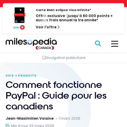
Passer
Panneau de gestion des cookies
au
Carte BMO eclipse Visa Infinite*
Offre exclusive : jusqu’à 80 000 points +
contenu
aucun frais annuel la 1re année*
Voir l'offre
Divulgation publicitaire
AVIS
PRODUITS
Comment fonctionne
PayPal : Guide pour les
canadiens
Jean-Maximilien Voisine
1 mars 2026
Mis à jour 22 mars 2026