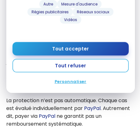
banques canadiennes traitent les virements
PayPal
Autre
Mesure d'audience
en 1 à 2 jours ouvrables.
Régies publicitaires
Réseaux sociaux
Vidéos
Protection des acheteurs
Le programme de protection des achats de
PayPal
Tout accepter
couvre deux situations : l’article commandé n’est
jamais arrivé, ou l’article reçu est très différent de la
Tout refuser
description. Pour bénéficier de cette protection, le
paiement doit figurer comme un achat de « Biens et
Personnaliser
services ».
La protection n’est pas automatique. Chaque cas
est évalué individuellement par
PayPal
. Autrement
dit, payer via
PayPal
ne garantit pas un
remboursement systématique.