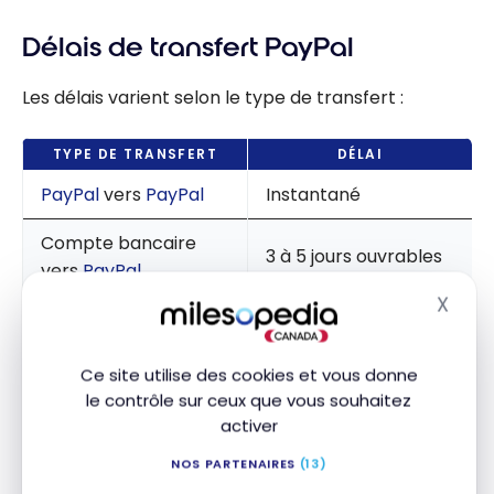
Délais de transfert PayPal
Les délais varient selon le type de transfert :
TYPE DE TRANSFERT
DÉLAI
PayPal
vers
PayPal
Instantané
Compte bancaire
3 à 5 jours ouvrables
vers
PayPal
X
Masq
Retrait
PayPal
vers
1 à 3 jours ouvrables
compte bancaire
Ce site utilise des cookies et vous donne
le contrôle sur ceux que vous souhaitez
activer
Les délais de retrait dépendent de votre institution
NOS PARTENAIRES
(13)
financière. Toutefois, la plupart des grandes