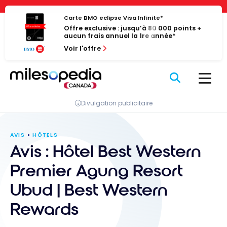
Passer
Panneau de gestion des cookies
au
Carte BMO eclipse Visa Infinite*
Offre exclusive : jusqu’à 80 000 points +
contenu
aucun frais annuel la 1re année*
Voir l'offre
Divulgation publicitaire
AVIS
HÔTELS
Avis : Hôtel Best Western
Premier Agung Resort
Ubud | Best Western
Rewards