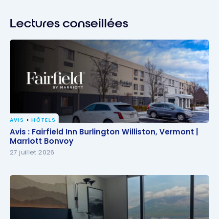
Lectures conseillées
AVIS
HÔTELS
Avis : Fairfield Inn Burlington Williston, Vermont |
Avis : Fairfield Inn Burlington Williston, Vermont |
Marriott Bonvoy
Marriott Bonvoy
27 juillet 2026