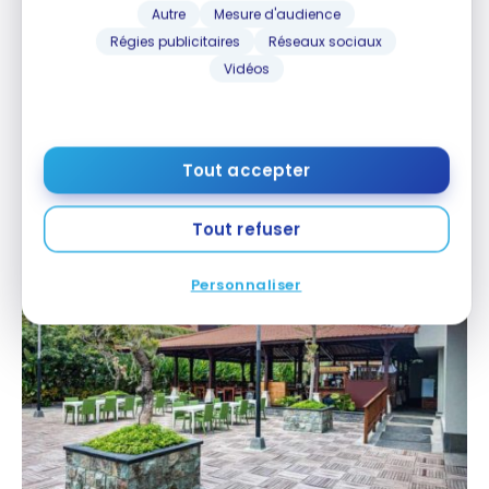
Autre
Mesure d'audience
Régies publicitaires
Réseaux sociaux
Vidéos
Déjeuner
Le restaurant principal est invitant sous son auvent.
Tout accepter
Le personnel le sera tout autant.
Tout refuser
Personnaliser