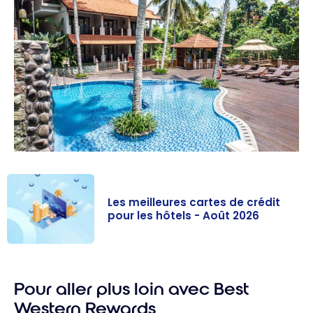
Les meilleures cartes de crédit
pour les hôtels - Août 2026
Les meilleures
cartes de
Pour aller plus loin avec Best
crédit pour les
hôtels - Août
Western Rewards