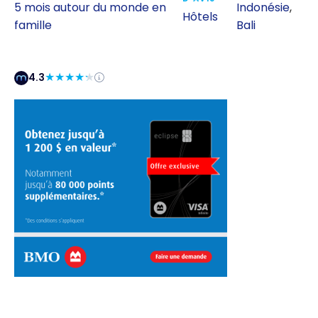
5 mois autour du monde en
Indonésie
,
Hôtels
famille
Bali
4.3