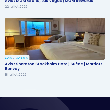
Avis : MGM Grand, Las Vegas | MGM Rewards
22 juillet 2026
AVIS
HÔTELS
Avis : Sheraton Stockholm Hotel, Suède | Marriott
Avis : Sheraton Stockholm Hotel, Suède | Marriott
Bonvoy
Bonvoy
18 juillet 2026