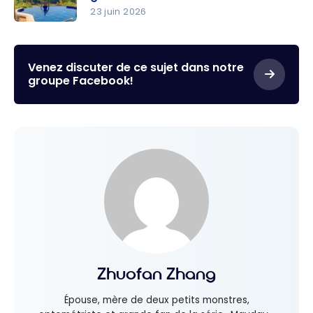
23 juin 2026
Cartes de
crédit
Marriott
Venez discuter de ce sujet dans notre
groupe Facebook!
Bonvoy:
Comment
obtenir des
nuits
gratuites à
l’hôtel
Zhuofan Zhang
Épouse, mère de deux petits monstres,