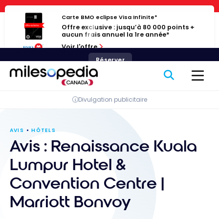
Passer
Panneau de gestion des cookies
au
Carte BMO eclipse Visa Infinite*
Offre exclusive : jusqu’à 80 000 points +
contenu
aucun frais annuel la 1re année*
Voir l'offre
Réserver
Divulgation publicitaire
AVIS
HÔTELS
Avis : Renaissance Kuala
Lumpur Hotel &
Convention Centre |
Marriott Bonvoy