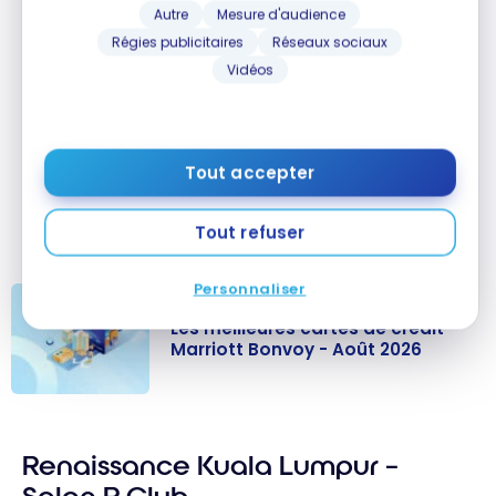
Autre
Mesure d'audience
Régies publicitaires
Réseaux sociaux
Vidéos
Tout accepter
Tout refuser
Personnaliser
Les meilleures cartes de crédit
Marriott Bonvoy - Août 2026
Les meilleures
cartes de
Renaissance Kuala Lumpur –
crédit Marriott
Bonvoy - Août