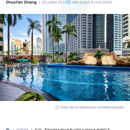
Zhuofan Zhang
20 juillet 2024
Mis à jour 8 mai 2026
Note de la rédaction de Milesopedia
Hôtels
Avis : Renaissance Kuala Lumpur Hotel &