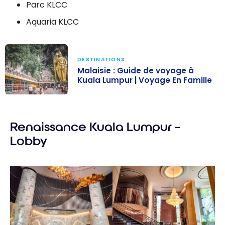
Parc KLCC
Aquaria KLCC
DESTINATIONS
Malaisie : Guide de voyage à
Kuala Lumpur | Voyage En Famille
Malaisie : Guide
de voyage à
Renaissance Kuala Lumpur –
Kuala Lumpur |
Voyage En
Lobby
Famille