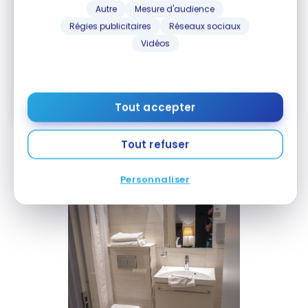
Autre
Mesure d'audience
Régies publicitaires
Réseaux sociaux
Vidéos
M'ABONNER
En vous abonnant, vous recevrez nos infolettres et contenus
promotionnels et acceptez nos
Conditions et politique de
confidentialité
. Vous pouvez vous désabonner à tout moment.
Tout accepter
Tout refuser
Personnaliser