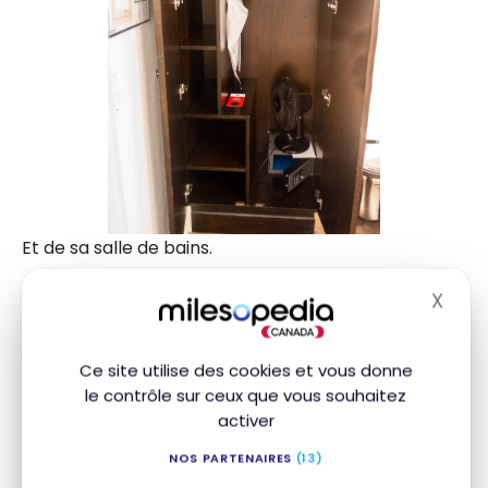
Et de sa salle de bains.
X
Masq
Abonnez-vous gratuitement à l'infolettre
Ce site utilise des cookies et vous donne
Milesopedia pour recevoir les meilleures
le contrôle sur ceux que vous souhaitez
stratégies de points, miles et cartes de
activer
crédit, livrées chaque semaine dans votre
boîte courriel.
NOS PARTENAIRES
(13)
Adresse courriel