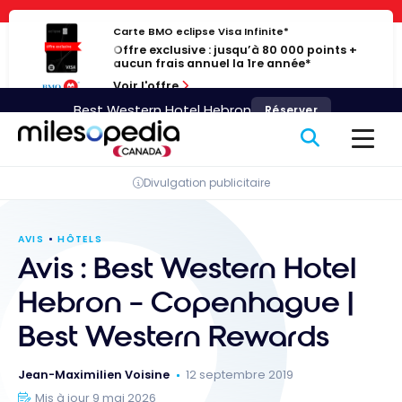
Passer
Panneau de gestion des cookies
au
Carte BMO eclipse Visa Infinite*
Offre exclusive : jusqu’à 80 000 points +
contenu
aucun frais annuel la 1re année*
Voir l'offre
Best Western Hotel Hebron
Réserver
Divulgation publicitaire
AVIS
HÔTELS
Avis : Best Western Hotel
Hebron – Copenhague |
Best Western Rewards
Jean-Maximilien Voisine
12 septembre 2019
Mis à jour 9 mai 2026