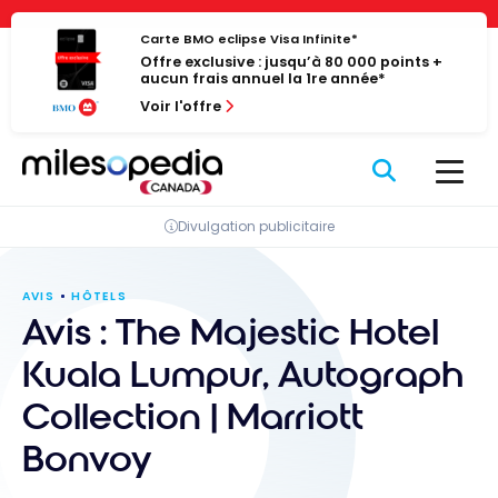
Passer
Panneau de gestion des cookies
au
Carte BMO eclipse Visa Infinite*
Offre exclusive : jusqu’à 80 000 points +
contenu
aucun frais annuel la 1re année*
Voir l'offre
Divulgation publicitaire
AVIS
HÔTELS
Avis : The Majestic Hotel
Kuala Lumpur, Autograph
Collection | Marriott
Bonvoy