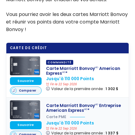
Vous pourriez avoir les deux cartes Marriott Bonvoy
et réunir vos points dans votre compte Marriott
Bonvoy !
CARTE DE CRÉDIT
COMMANDITÉ
Carte Marriott Bonvoy
American
MD
Express
*
MD
Jusqu'à 110 000 Points
Souscrire
Fin le 22 Sep 2026
Valeur de la première année :
1 302 $
Comparer
Carte Marriott Bonvoy
Entreprise
MD
American Express
*
MD
Carte PME
Jusqu'à 110 000 Points
Souscrire
Fin le 22 Sep 2026
Valeur de la première année :
1 337 $
Comparer