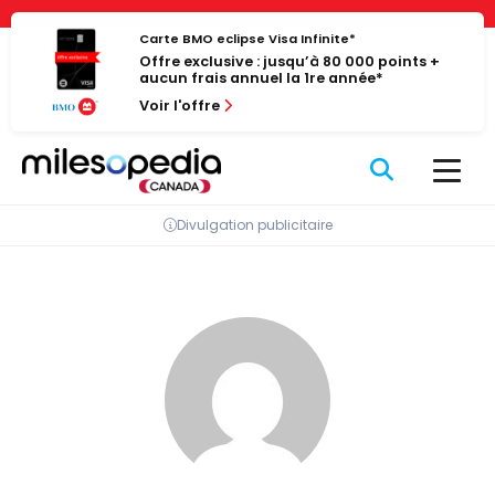
Passer
Panneau de gestion des cookies
au
Carte BMO eclipse Visa Infinite*
Offre exclusive : jusqu’à 80 000 points +
contenu
aucun frais annuel la 1re année*
Voir l'offre
Divulgation publicitaire