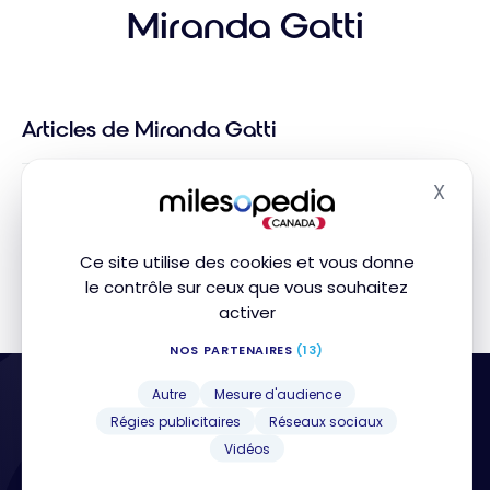
Miranda Gatti
Articles de Miranda Gatti
X
Désolé, aucun article ne correspond à vos critères.
Masq
Ce site utilise des cookies et vous donne
le contrôle sur ceux que vous souhaitez
activer
NOS PARTENAIRES
(13)
Autre
Mesure d'audience
Régies publicitaires
Réseaux sociaux
Vidéos