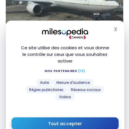
VOLS
X
Masq
Avis : United B777 | Première Classe | EWR-YUL
Avis : United B777 | Première Classe | EWR-YUL
22 août 2016
Ce site utilise des cookies et vous donne
le contrôle sur ceux que vous souhaitez
activer
NOS PARTENAIRES
(13)
Autre
Mesure d'audience
Régies publicitaires
Réseaux sociaux
Vidéos
VOLS
Avis : Swiss B777 | Classe Affaires | ZRH-YUL
Avis : Swiss B777 | Classe Affaires | ZRH-YUL
8 juillet 2016
Tout accepter