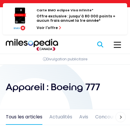
Passer
Panneau de gestion des cookies
au
Carte BMO eclipse Visa Infinite*
Offre exclusive : jusqu’à 80 000 points +
contenu
aucun frais annuel la 1re année*
Voir l'offre
Divulgation publicitaire
Appareil :
Boeing 777
Tous les articles
Actualités
Avis
Concours
En