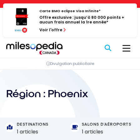
Passer
Panneau de gestion des cookies
au
Carte BMO eclipse Visa Infinite*
Offre exclusive : jusqu’à 80 000 points +
contenu
aucun frais annuel la 1re année*
Voir l'offre
Divulgation publicitaire
Région :
Phoenix
DESTINATIONS
SALONS D'AÉROPORTS
1 articles
1 articles