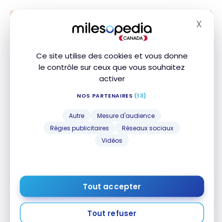
X
Masq
Ce site utilise des cookies et vous donne
le contrôle sur ceux que vous souhaitez
activer
NOS PARTENAIRES
(13)
Autre
Mesure d'audience
SALONS D'AÉROPORTS
Régies publicitaires
Réseaux sociaux
Avis : Salon Escape Lounge
Vidéos
American Express – Phoenix
16 Décembre 2021
Avis : Salon Escape Lounge American Express –
Tout accepter
Phoenix
Tout refuser