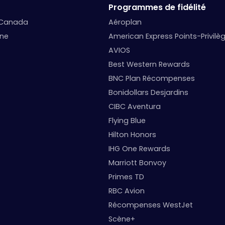
Programmes de fidélité
 Canada
Aéroplan
nne
American Express Points-Privilè
AVIOS
Best Western Rewards
BNC Plan Récompenses
Bonidollars Desjardins
CIBC Aventura
Flying Blue
Hilton Honors
IHG One Rewards
Marriott Bonvoy
Primes TD
RBC Avion
Récompenses WestJet
Scène+