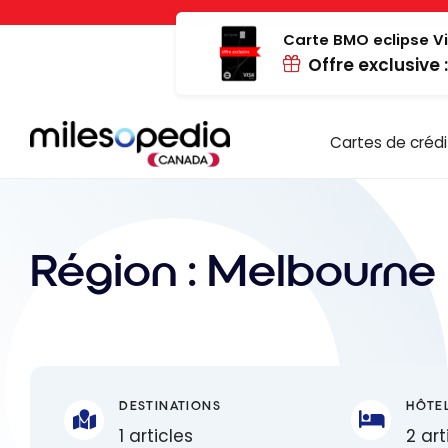
Passer
Panneau de gestion des cookies
au
Carte BMO eclipse Vi
Offre exclusive 
contenu
Cartes de crédi
Région :
Melbourne
DESTINATIONS
HÔTE
1 articles
2 art