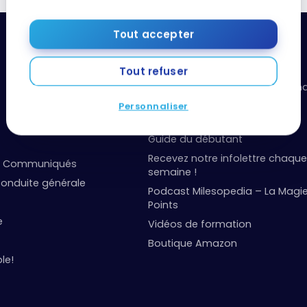
Tout accepter
Ressources utiles
Tout refuser
Boîte à outils: organisez vos fi
points
Personnaliser
Événements et concours
Guide du débutant
Recevez notre infolettre chaque
et Communiqués
semaine !
onduite générale
Podcast Milesopedia – La Magi
Points
e
Vidéos de formation
Boutique Amazon
le!