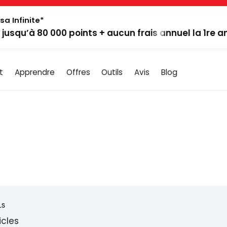
sa Infinite*
: jusqu’à 80 000 points + aucun frais annuel la 1re 
t
Apprendre
Offres
Outils
Avis
Blog
LS
icles