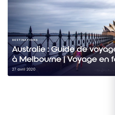
DESTINATIONS
Australie : Guide de voya
à Melbourne | Voyage en f
27 avril 2020
Australie : Guide de voyage de Sydney à Melbou