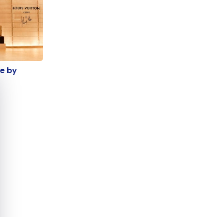
nge by
ge by
quer le bandeau des cookies