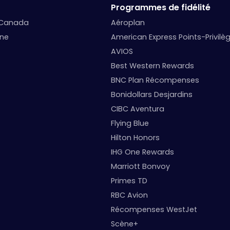
Programmes de fidélité
 Canada
Aéroplan
nne
American Express Points-Privilè
AVIOS
Best Western Rewards
BNC Plan Récompenses
Bonidollars Desjardins
CIBC Aventura
Flying Blue
Hilton Honors
IHG One Rewards
Marriott Bonvoy
Primes TD
RBC Avion
Récompenses WestJet
Scène+