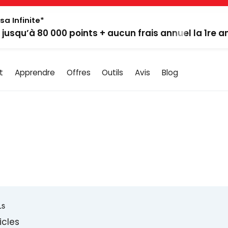
sa Infinite*
: jusqu’à 80 000 points + aucun frais annuel la 1re 
t
Apprendre
Offres
Outils
Avis
Blog
LS
icles