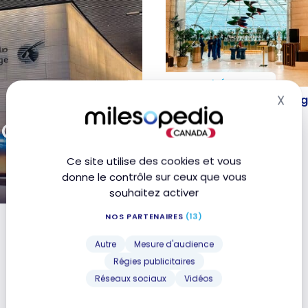
SALONS D'AÉROPORTS
Avis : Louis Vuitton Lou
X
Avis : Louis Vuitton Loun
Mas
Yannick Alléno | Doha
Yannick Alléno | Doha
 Qatar
18 juillet 2023
Ce site utilise des cookies et vous
donne le contrôle sur ceux que vous
souhaitez activer
a
NOS PARTENAIRES
(13)
Autre
Mesure d'audience
Régies publicitaires
Réseaux sociaux
Vidéos