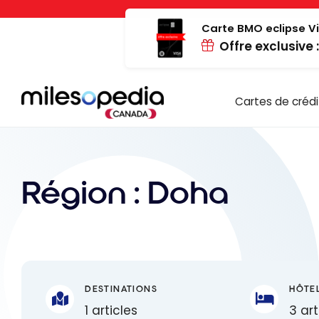
Passer
Panneau de gestion des cookies
au
Carte BMO eclipse Vi
Offre exclusive 
contenu
Cartes de crédi
Région :
Doha
DESTINATIONS
HÔTE
1 articles
3 art