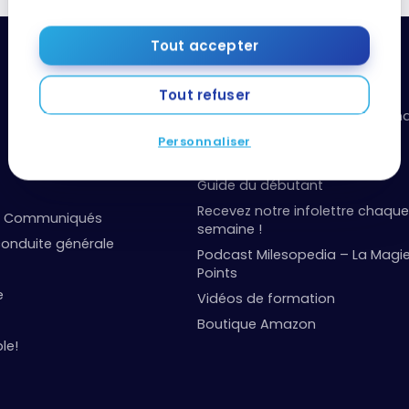
Tout accepter
Ressources utiles
Tout refuser
Boîte à outils: organisez vos fi
points
Personnaliser
Événements et concours
Guide du débutant
Recevez notre infolettre chaque
et Communiqués
semaine !
onduite générale
Podcast Milesopedia – La Magi
Points
e
Vidéos de formation
Boutique Amazon
le!